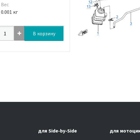
Вес
0.001 кг
В корзину
для Side-by-Side
для мотоци