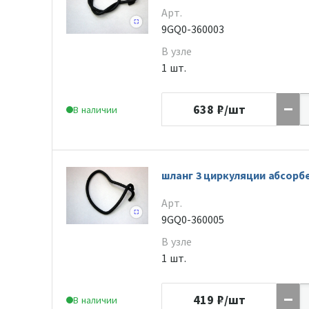
Арт.
9GQ0-360003
В узле
1 шт.
638
₽/шт
В наличии
шланг 3 циркуляции абсорб
Арт.
9GQ0-360005
В узле
1 шт.
419
₽/шт
В наличии