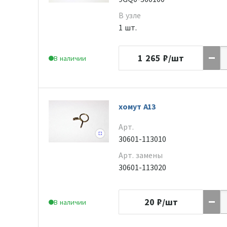
В узле
1 шт.
1 265
₽/шт
В наличии
хомут А13
Арт.
30601-113010
Арт. замены
30601-113020
20
₽/шт
В наличии