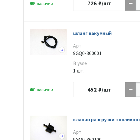
726
₽/шт
В наличии
шланг вакумный
Арт.
9GQ0-360001
В узле
1 шт.
452
₽/шт
В наличии
клапан разгрузки топливно
Арт.
9GQ0-360100