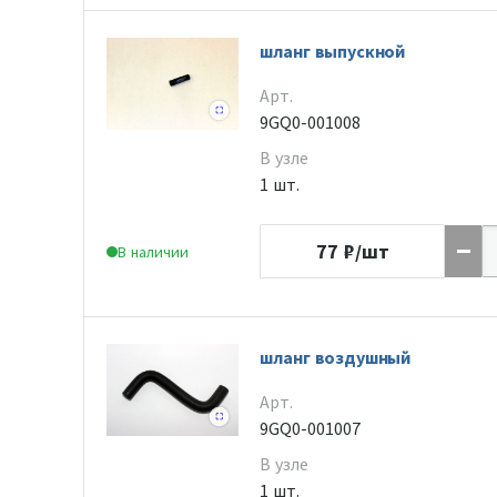
шланг выпускной
Арт.
9GQ0-001008
В узле
1 шт.
77
₽/шт
В наличии
шланг воздушный
Арт.
9GQ0-001007
В узле
1 шт.