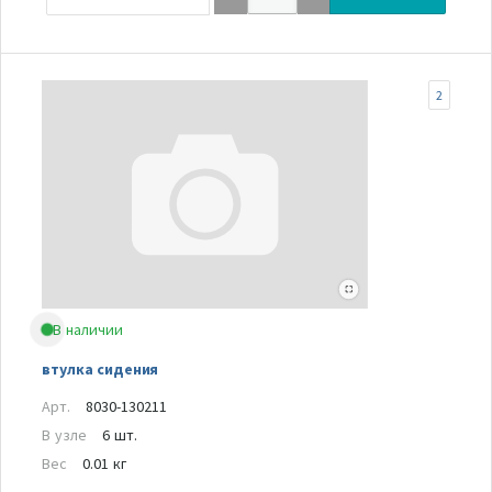
2
В наличии
втулка сидения
Арт.
8030-130211
В узле
6 шт.
Вес
0.01 кг