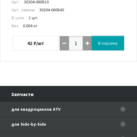
Арт.
30204-060810
Арт. замены
30204-060840
В узле
2 шт.
Вес
0.004 кг
42
₽/шт
В корзину
Запчасти
для квадроциклов ATV
CFORCE 110 EFI
для Side-by-Side
CF500
CF500-3