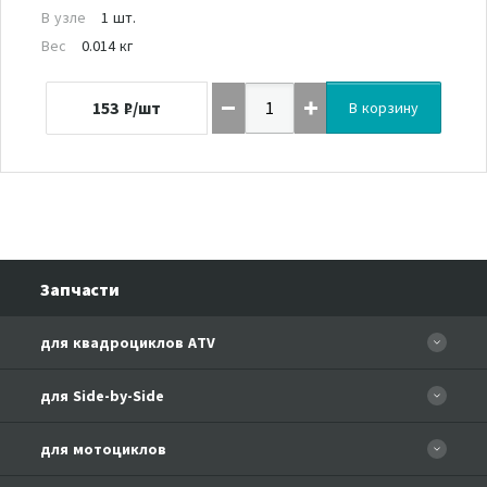
В узле
1 шт.
Вес
0.014 кг
153
₽/шт
В корзину
Запчасти
для квадроциклов ATV
CFORCE 110 EFI
для Side-by-Side
CF500
CF500-3
для мотоциклов
CF500-A Basic
CF625-Z6 EFI
CF500-A