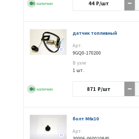
44
₽/шт
В наличии
датчик топливный
Арт.
9GQ0-170200
В узле
1 шт.
871
₽/шт
В наличии
болт M6x10
Арт.
30006-060010840