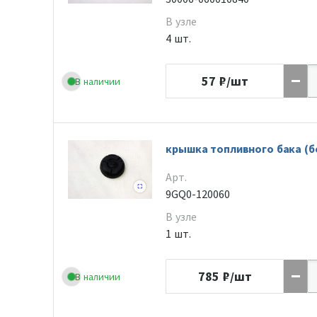
В узле
4 шт.
57
₽/шт
В наличии
крышка топливного бака (б
Арт.
9GQ0-120060
В узле
1 шт.
785
₽/шт
В наличии