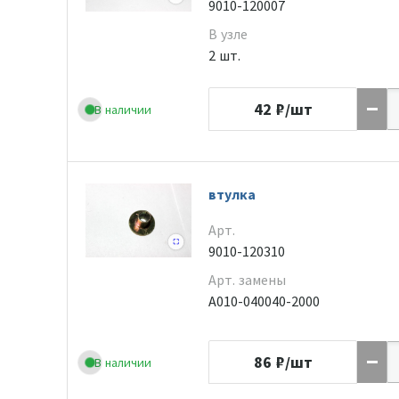
9010-120007
В узле
2 шт.
42
₽/шт
В наличии
втулка
Арт.
9010-120310
Арт. замены
A010-040040-2000
86
₽/шт
В наличии