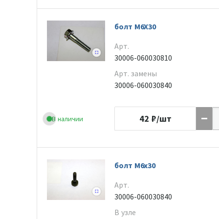
болт M6X30
Арт.
30006-060030810
Арт. замены
30006-060030840
42
₽/шт
В наличии
болт М6х30
Арт.
30006-060030840
В узле