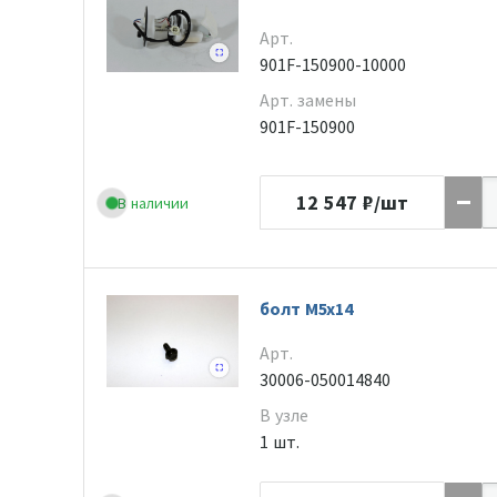
Арт.
901F-150900-10000
Арт. замены
901F-150900
12 547
₽/шт
В наличии
болт М5х14
Арт.
30006-050014840
В узле
1 шт.