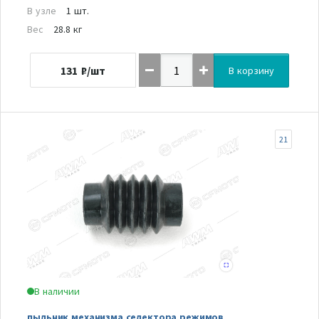
В узле
1 шт.
Вес
28.8 кг
131
₽/шт
В корзину
21
В наличии
пыльник механизма селектора режимов