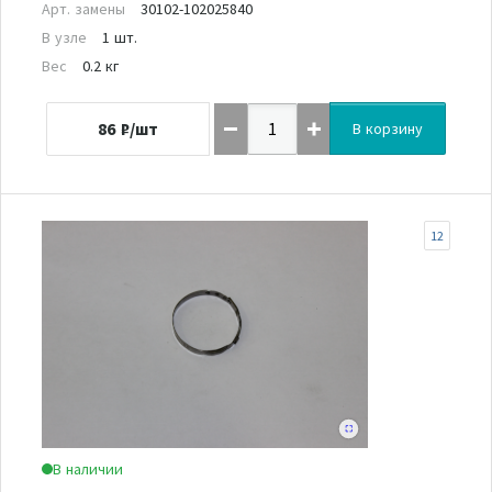
Арт. замены
30102-102025840
В узле
1 шт.
Вес
0.2 кг
86
₽/шт
В корзину
12
В наличии