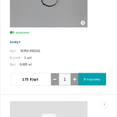
В наличии
хомут
Арт.
9CR6-300202
В узле
1 шт.
Вес
0.005 кг
175
₽/шт
В корзину
7