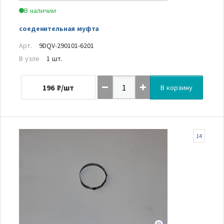
В наличии
соеденительная муфта
Арт.
9DQV-290101-6201
В узле
1 шт.
196
₽/шт
В корзину
14