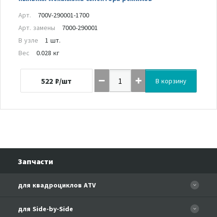
Арт.
700V-290001-1700
Арт. замены
7000-290001
В узле
1 шт.
Вес
0.028 кг
522
₽/шт
В корзину
Запчасти
для квадроциклов ATV
CFORCE 110 EFI
для Side-by-Side