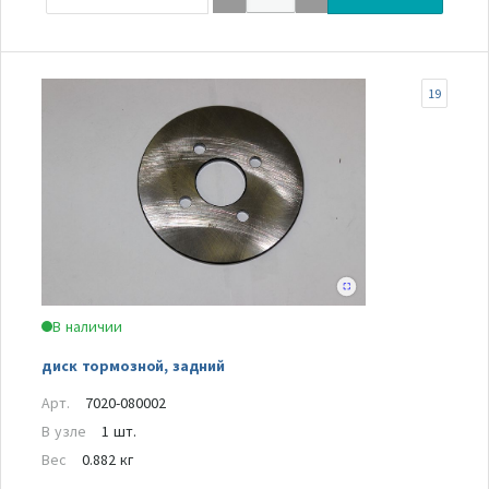
19
В наличии
диск тормозной, задний
Арт.
7020-080002
В узле
1 шт.
Вес
0.882 кг