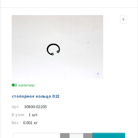
9
В наличии
стопорное кольцо D22
Арт.
30800-02205
В узле
1 шт.
Вес
0.001 кг