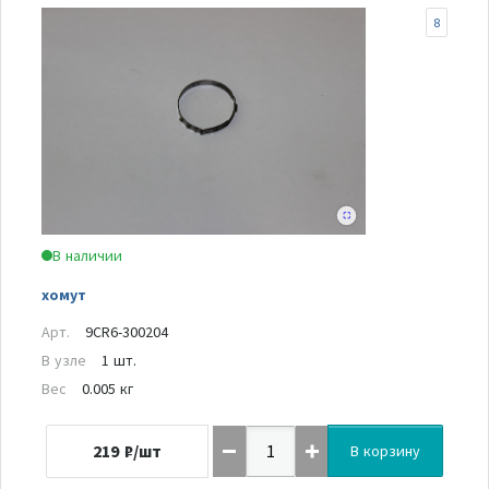
8
В наличии
хомут
Арт.
9CR6-300204
В узле
1 шт.
Вес
0.005 кг
219
₽/шт
В корзину