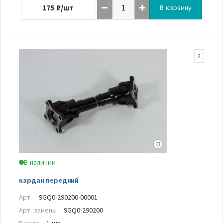
175
₽/шт
В корзину
2
В наличии
кардан передний
Арт.
9GQ0-290200-00001
Арт. замены
9GQ0-290200
В узле
1 шт.