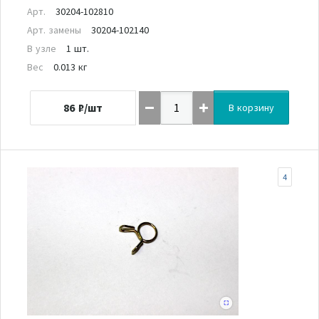
Арт.
30204-102810
Арт. замены
30204-102140
В узле
1 шт.
Вес
0.013 кг
86
₽/шт
В корзину
4