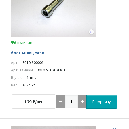
В наличии
болт М10х1,25х30
Арт.
9010-300001
Арт. замены
30102-102030810
В узле
1 шт.
Вес
0.024 кг
129
₽/шт
В корзину