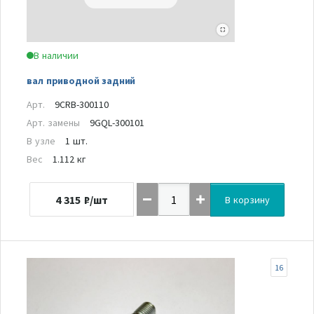
В наличии
вал приводной задний
Арт.
9CRB-300110
Арт. замены
9GQL-300101
В узле
1 шт.
Вес
1.112 кг
4 315
₽/шт
В корзину
16