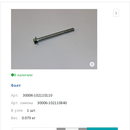
1
В наличии
болт
Арт.
30006-102110110
Арт. замены
30006-102110840
В узле
1 шт.
Вес
0.079 кг