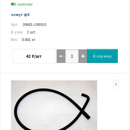
В наличии
хомут ф8
Арт.
30601-108010
В узле
1 шт.
Вес
0.001 кг
42
₽/шт
В корзину
5