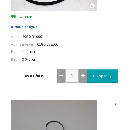
В наличии
шланг сапуна
Арт.
9010-310001
Арт. замены
0180-332005
В узле
1 шт.
Вес
0.043 кг
654
₽/шт
В корзину
6