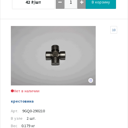
42
₽/шт
В корзину
10
Нет в наличии
крестовина
Арт.
9GQ0-290210
В узле
2 шт.
Вес
0.179 кг