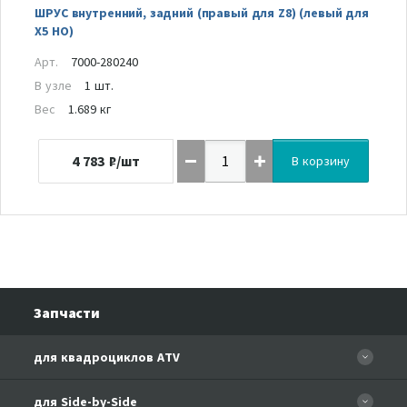
ШРУС внутренний, задний (правый для Z8) (левый для
X5 HO)
Арт.
7000-280240
В узле
1 шт.
Вес
1.689 кг
4 783
₽/шт
В корзину
Запчасти
для квадроциклов ATV
CFORCE 110 EFI
для Side-by-Side