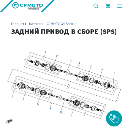
показать
показ
или
или
скрыть
скрыт
Главная
Каталог
CFMOTO X4 Basic
строку
мобил
ЗАДНИЙ ПРИВОД В СБОРЕ (SPS)
поиска
меню