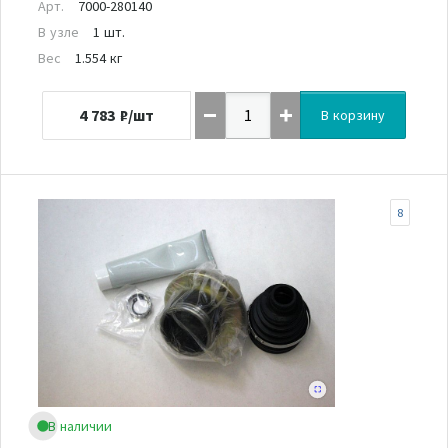
Арт.
7000-280140
В узле
1 шт.
Вес
1.554 кг
4 783
₽/шт
В корзину
8
В наличии