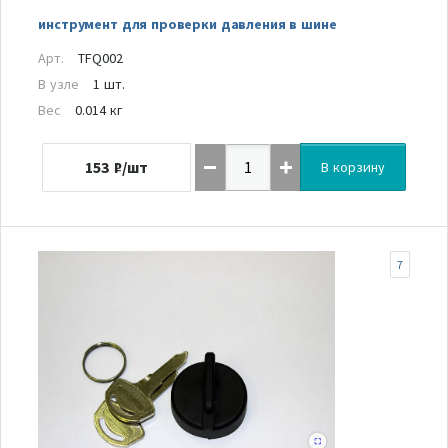
инструмент для проверки давления в шине
Арт.
TFQ002
В узле
1 шт.
Вес
0.014 кг
153
₽/шт
В корзину
7