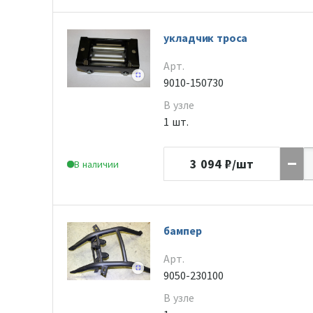
укладчик троса
Арт.
9010-150730
В узле
1 шт.
3 094
₽/шт
В наличии
бампер
Арт.
9050-230100
В узле