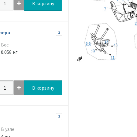
В корзину
пера
2
Вес
0.058 кг
В корзину
3
В узле
4 шт.