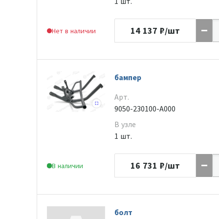
1 шт.
14 137
₽/шт
Нет в наличии
бампер
Арт.
9050-230100-A000
В узле
1 шт.
16 731
₽/шт
В наличии
болт