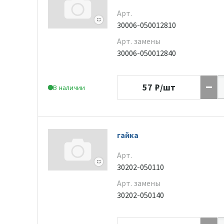
Арт.
30006-050012810
Арт. замены
30006-050012840
57
₽/шт
В наличии
гайка
Арт.
30202-050110
Арт. замены
30202-050140