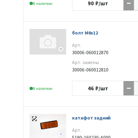
90
₽/шт
В наличии
болт М6х12
Арт.
30006-060012870
Арт. замены
30006-060012810
46
₽/шт
В наличии
катафот задний
Арт.
5190-160230-A000