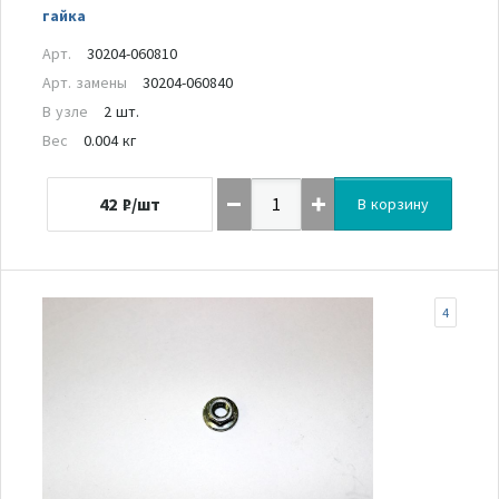
гайка
Арт.
30204-060810
Арт. замены
30204-060840
В узле
2 шт.
Вес
0.004 кг
42
₽/шт
В корзину
4