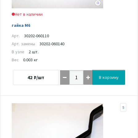
Нет в наличии
гайка М6
Арт.
30202-060110
Арт. замены
30202-060140
В узле
2 шт.
Вес
0.003 кг
42
₽/шт
В корзину
5