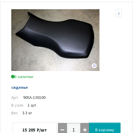
1
В наличии
сиденье
Арт.
905A-130100
В узле
1 шт.
Вес
3.3 кг
15 205
₽/шт
В корзину