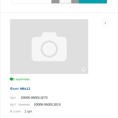
2
В наличии
болт М6х12
Арт.
30006-060012870
Арт. замены
30006-060012810
В узле
1 шт.