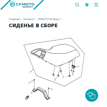
показать
показ
или
или
скрыть
скрыт
Главная
Каталог
CFMOTO X5 Basic
строку
мобил
СИДЕНЬЕ В СБОРЕ
поиска
меню