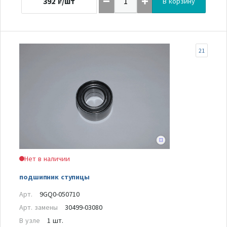
392
₽/шт
В корзину
21
Нет в наличии
подшипник ступицы
Арт.
9GQ0-050710
Арт. замены
30499-03080
В узле
1 шт.