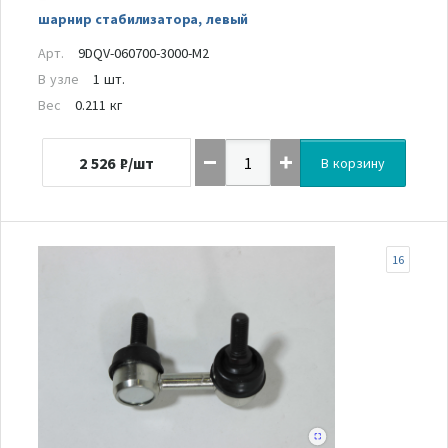
шарнир стабилизатора, левый
Арт.
9DQV-060700-3000-M2
В узле
1 шт.
Вес
0.211 кг
2 526
₽/шт
В корзину
16