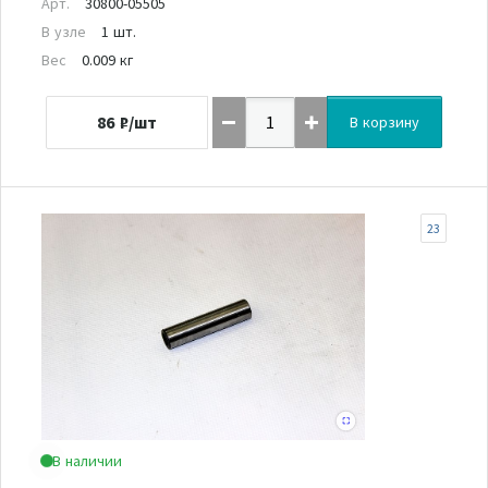
Арт.
30800-05505
В узле
1 шт.
Вес
0.009 кг
86
₽/шт
В корзину
23
В наличии