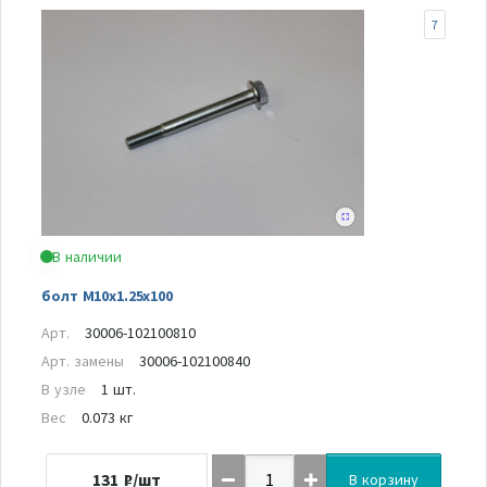
7
В наличии
болт M10x1.25x100
Арт.
30006-102100810
Арт. замены
30006-102100840
В узле
1 шт.
Вес
0.073 кг
131
₽/шт
В корзину