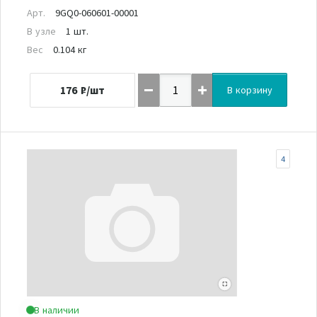
Арт.
9GQ0-060601-00001
В узле
1 шт.
Вес
0.104 кг
176
₽/шт
В корзину
4
В наличии