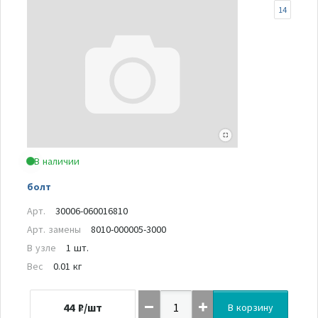
14
В наличии
болт
Арт.
30006-060016810
Арт. замены
8010-000005-3000
В узле
1 шт.
Вес
0.01 кг
44
₽/шт
В корзину