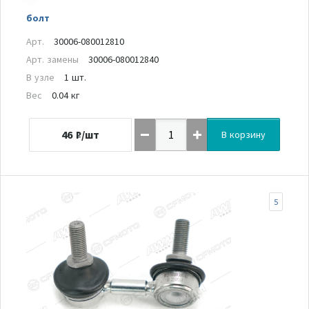
болт
Арт.
30006-080012810
Арт. замены
30006-080012840
В узле
1 шт.
Вес
0.04 кг
46
₽/шт
В корзину
5