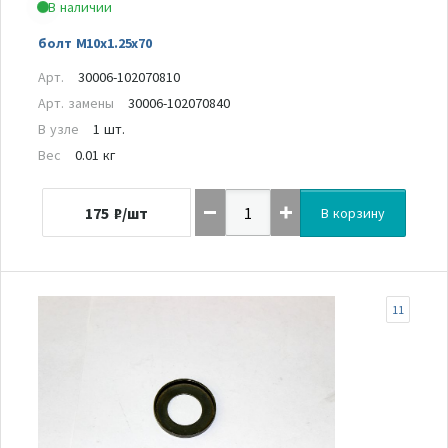
В наличии
болт M10x1.25x70
Арт.
30006-102070810
Арт. замены
30006-102070840
В узле
1 шт.
Вес
0.01 кг
175
₽/шт
В корзину
11