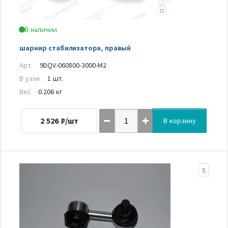
В наличии
шарнир стабилизатора, правый
Арт.
9DQV-060800-3000-M2
В узле
1 шт.
Вес
0.206 кг
2 526
₽/шт
В корзину
5