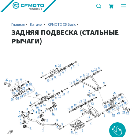
показать
показ
или
или
скрыть
скрыт
Главная
Каталог
CFMOTO X5 Basic
строку
мобил
ЗАДНЯЯ ПОДВЕСКА (СТАЛЬНЫЕ
поиска
меню
РЫЧАГИ)