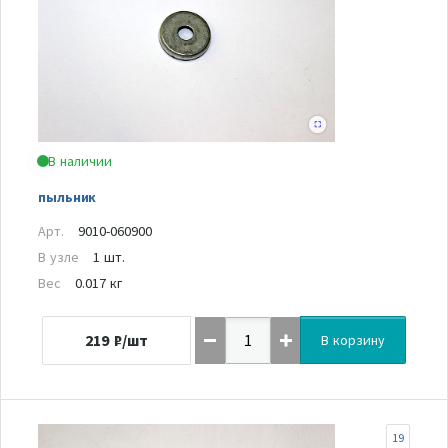
В наличии
пыльник
Арт.
9010-060900
В узле
1 шт.
Вес
0.017 кг
219
₽/шт
В корзину
19