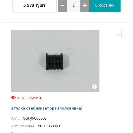
5 573
₽/шт
В корзину
2
Нет в наличии
втулка стабилизатора (половинка)
Арт.
9GQ0-060003
Арт. замены
9010-060003