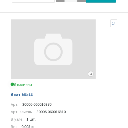
14
В наличии
болт M6x16
Арт.
30006-060016870
Арт. замены
30006-060016810
В узле
1 шт.
Вес
0.008 кг