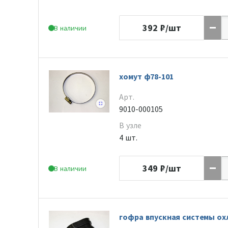
392
₽/шт
В наличии
хомут ф78-101
Арт.
9010-000105
В узле
4 шт.
349
₽/шт
В наличии
гофра впускная системы о