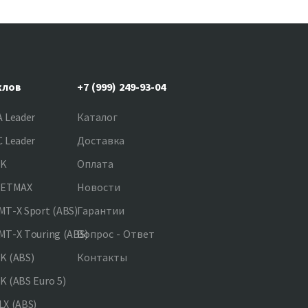
клов
+7 (999) 249-93-04
 Leader
Каталог
 Leader
Доставка
NK
Оплата
JETMAX
Новости
T-X Sport (ABS)
Гарантии
T-X Touring (ABS)
Вопрос - Ответ
K (ABS)
Контакты
 (ABS Euro 5)
X (ABS)