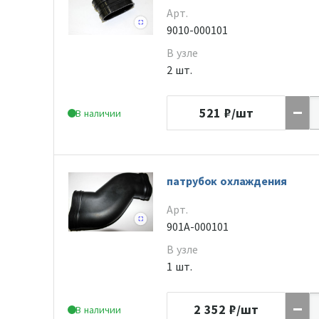
Арт.
9010-000101
В узле
2 шт.
521
₽/шт
В наличии
патрубок охлаждения
Арт.
901A-000101
В узле
1 шт.
2 352
₽/шт
В наличии