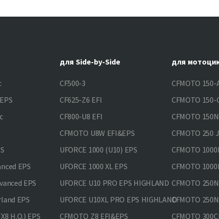
для Side-by-Side
для мотоци
c
CF500-3
CFMOTO 150-A
&EPS
CF625-Z6 EFI
CFMOTO 150-C
c
CF800-U8 EFI
CFMOTO 150
CFMOTO U8W EFI&EPS
CFMOTO 250 
PS
UFORCE 1000 (U10) EPS
CFMOTO 1000M
anced EPS
UFORCE 1000 XL EPS
CFMOTO 1000M
vanced EPS
UFORCE U10 PRO EPS HIGHLAND
CFMOTO 250N
rland EPS
UFORCE U10XL PRO EPS HIGHLAND
CFMOTO 250NK
X8 H.O.) EPS
CFMOTO Z8 EFI&EPS
CFMOTO 300CL