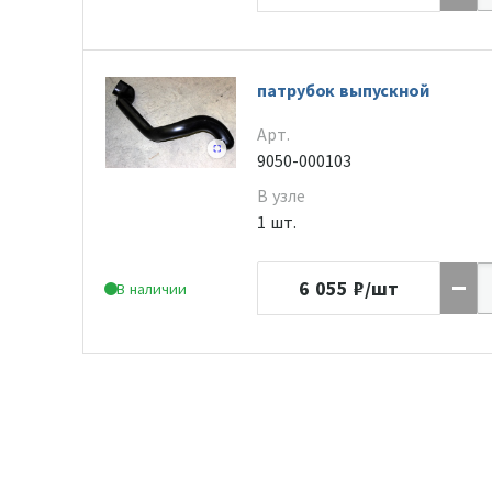
патрубок выпускной
Арт.
9050-000103
В узле
1 шт.
6 055
₽/шт
В наличии