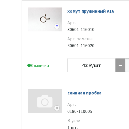
хомут пружинный А16
Арт.
30601-116010
Арт. замены
30601-116020
42
₽/шт
В наличии
сливная пробка
Арт.
0180-110005
В узле
1 шт.