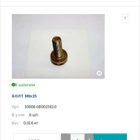
7
В наличии
БОЛТ M8x25
Арт.
30008-080025810
В узле
6 шт.
Вес
0.016 кг