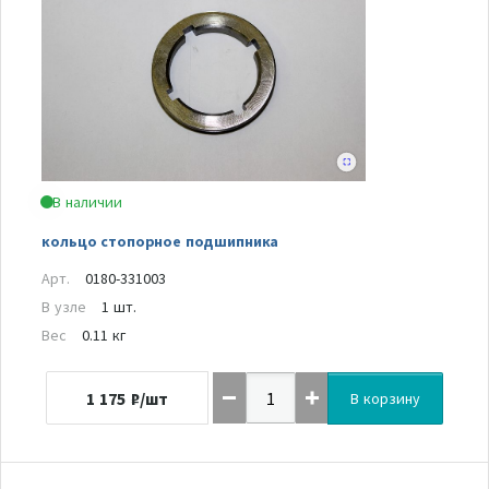
В наличии
кольцо стопорное подшипника
Арт.
0180-331003
В узле
1 шт.
Вес
0.11 кг
1 175
₽/шт
В корзину