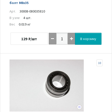
болт M8x35
Арт.
30008-080035810
В узле
4 шт.
Вес
0.019 кг
129
₽/шт
В корзину
10