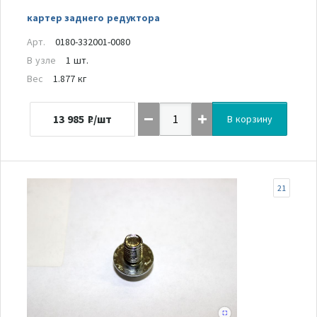
картер заднего редуктора
Арт.
0180-332001-0080
В узле
1 шт.
Вес
1.877 кг
13 985
₽/шт
В корзину
21