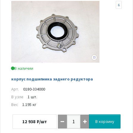
6
В наличии
корпус подшипника заднего редуктора
Арт.
0180-334000
В узле
1 шт.
Вес
1.195 кг
12 938
₽/шт
В корзину