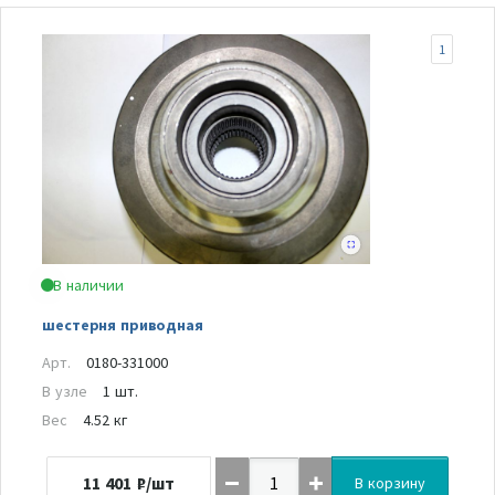
1
В наличии
шестерня приводная
Арт.
0180-331000
В узле
1 шт.
Вес
4.52 кг
11 401
₽/шт
В корзину