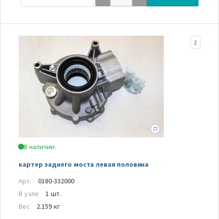
2
В наличии
картер заднего моста левая половина
Арт.
0180-332000
В узле
1 шт.
Вес
2.159 кг