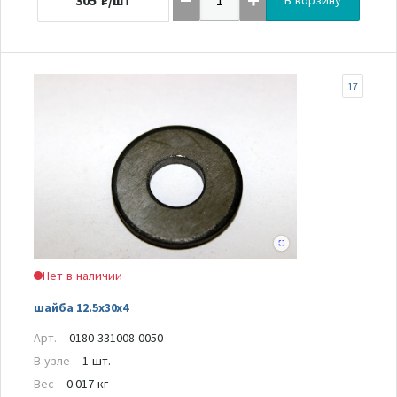
305
₽/шт
В корзину
17
Нет в наличии
шайба 12.5x30x4
Арт.
0180-331008-0050
В узле
1 шт.
Вес
0.017 кг