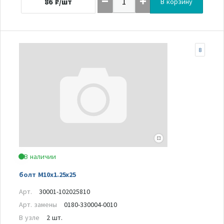
86
₽/шт
В корзину
8
В наличии
болт M10x1.25x25
Арт.
30001-102025810
Арт. замены
0180-330004-0010
В узле
2 шт.