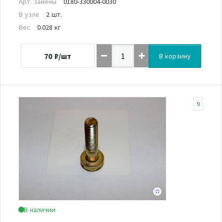
Арт. замены
0180-330004-0030
В узле
2 шт.
Вес
0.028 кг
70
₽/шт
В корзину
9
В наличии