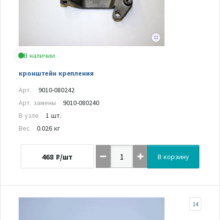
В наличии
кронштейн крепления
Арт.
9010-080242
Арт. замены
9010-080240
В узле
1 шт.
Вес
0.026 кг
468
₽/шт
В корзину
14