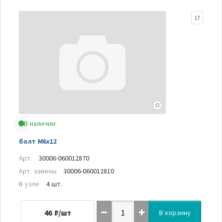
17
В наличии
болт М6х12
Арт.
30006-060012870
Арт. замены
30006-060012810
В узле
4 шт.
46
₽/шт
В корзину