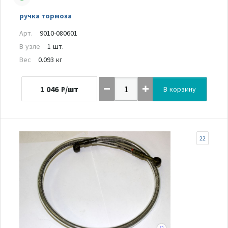
ручка тормоза
Арт.
9010-080601
В узле
1 шт.
Вес
0.093 кг
1 046
₽/шт
В корзину
22