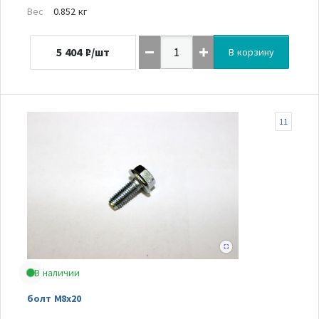
Вес
0.852 кг
5 404
₽/шт
В корзину
11
В наличии
болт M8x20