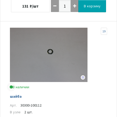
131
₽/шт
В корзину
19
В наличии
шайба
Арт.
30300-100112
В узле
2 шт.