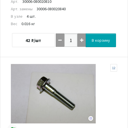
Арт.
30006-080020810
Арт. замены
30006-080020840
В узле
4 шт.
Вес
0.016 кг
42
₽/шт
В корзину
12