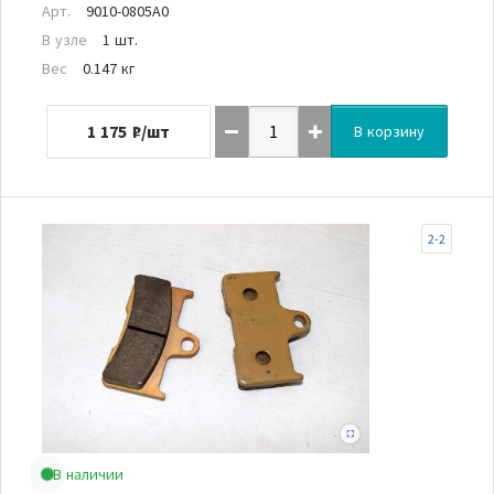
Арт.
9010-0805A0
В узле
1 шт.
Вес
0.147 кг
1 175
₽/шт
В корзину
2-2
В наличии