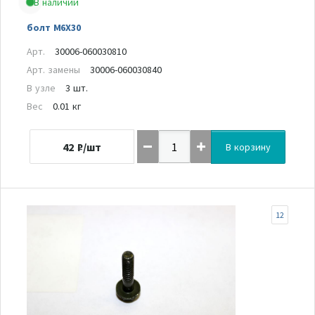
В наличии
болт M6X30
Арт.
30006-060030810
Арт. замены
30006-060030840
В узле
3 шт.
Вес
0.01 кг
42
₽/шт
В корзину
12