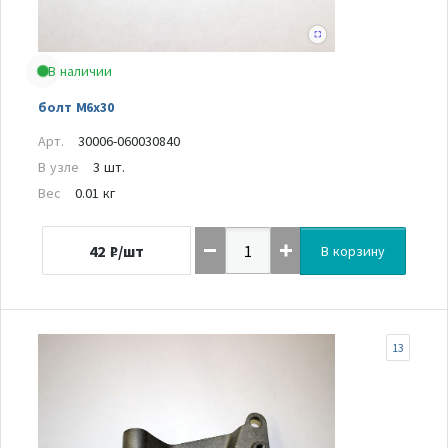
В наличии
болт М6х30
Арт.
30006-060030840
В узле
3 шт.
Вес
0.01 кг
42
₽/шт
В корзину
13