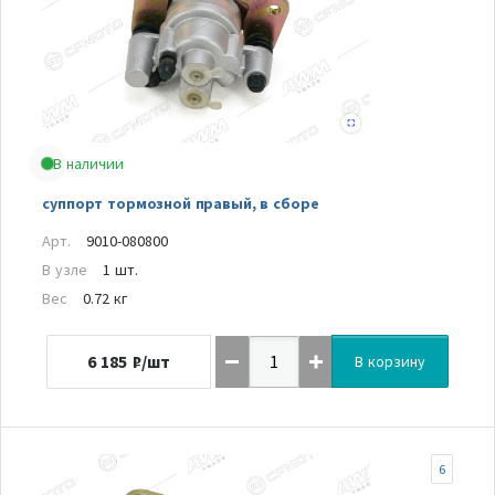
В наличии
суппорт тормозной правый, в сборе
Арт.
9010-080800
В узле
1 шт.
Вес
0.72 кг
6 185
₽/шт
В корзину
6