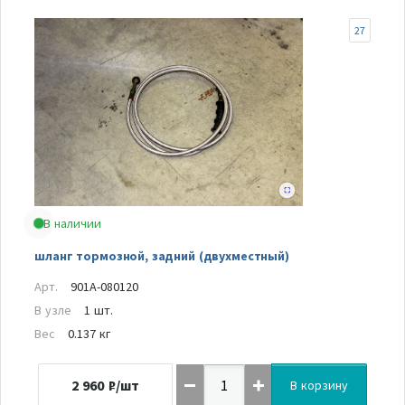
27
В наличии
шланг тормозной, задний (двухместный)
Арт.
901A-080120
В узле
1 шт.
Вес
0.137 кг
2 960
₽/шт
В корзину