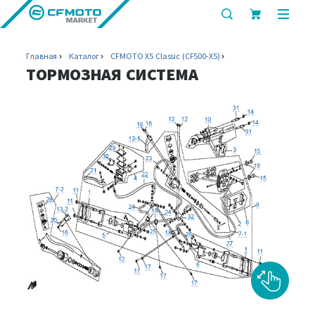
показать
показ
или
или
скрыть
скрыт
Главная
Каталог
CFMOTO X5 Classic (CF500-X5)
строку
мобил
ТОРМОЗНАЯ СИСТЕМА
поиска
меню