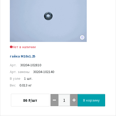
Нет в наличии
гайка M10x1.25
Арт.
30204-102810
Арт. замены
30204-102140
В узле
1 шт.
Вес
0.013 кг
86
₽/шт
В корзину