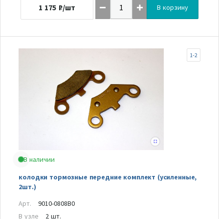
1 175
₽/шт
В корзину
1-2
В наличии
колодки тормозные передние комплект (усиленные,
2шт.)
Арт.
9010-0808B0
В узле
2 шт.