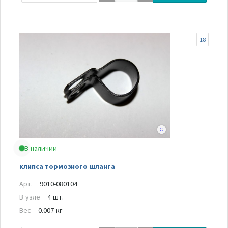
18
В наличии
клипса тормозного шланга
Арт.
9010-080104
В узле
4 шт.
Вес
0.007 кг