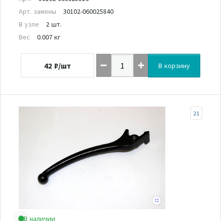
Арт. замены
30102-060025840
В узле
2 шт.
Вес
0.007 кг
42
₽/шт
В корзину
21
В наличии