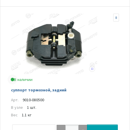
8
В наличии
суппорт тормозной, задний
Арт.
9010-080500
В узле
1 шт.
Вес
1.1 кг