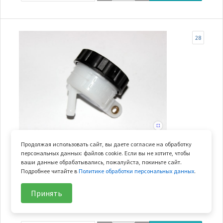
28
В наличии
Продолжая использовать сайт, вы даете согласие на обработку
персональных данных: файлов cookie. Если вы не хотите, чтобы
бачок для тормозной жидкости ножного тормоза
ваши данные обрабатывались, пожалуйста, покиньте сайт.
Подробнее читайте в
Политике обработки персональных данных
.
Арт.
9010-080430
В узле
1 шт.
Принять
Вес
0.036 кг