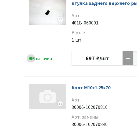
втулка заднего верхнего р
Арт.
401B-060001
В узле
1 шт.
697
₽/шт
В наличии
болт M10x1.25x70
Арт.
30006-102070810
Арт. замены
30006-102070840