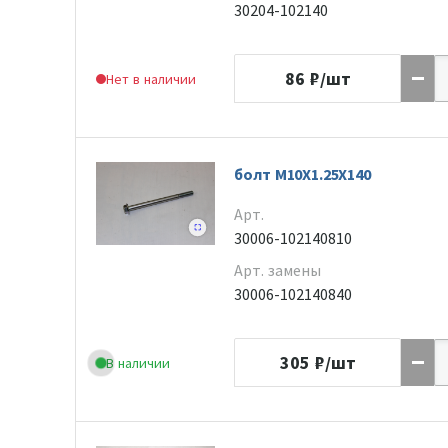
30204-102140
86
₽/шт
Нет в наличии
болт M10X1.25X140
Арт.
30006-102140810
Арт. замены
30006-102140840
305
₽/шт
В наличии