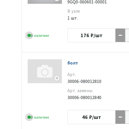
9GQ0-060601-00001
В узле
1 шт.
176
₽/шт
В наличии
болт
Арт.
30006-080012810
Арт. замены
30006-080012840
46
₽/шт
В наличии