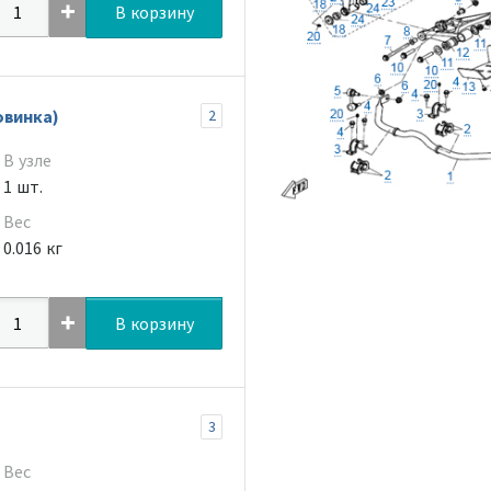
В корзину
овинка)
2
В узле
1 шт.
Вес
0.016 кг
В корзину
3
Вес