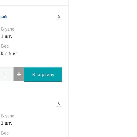
вый
5
В узле
1 шт.
Вес
0.219 кг
В корзину
6
В узле
1 шт.
Вес