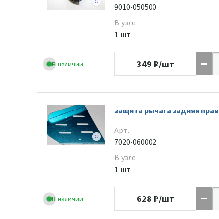
9010-050500
В узле
1 шт.
349
₽/шт
В наличии
защита рычага задняя прав
Арт.
7020-060002
В узле
1 шт.
628
₽/шт
В наличии