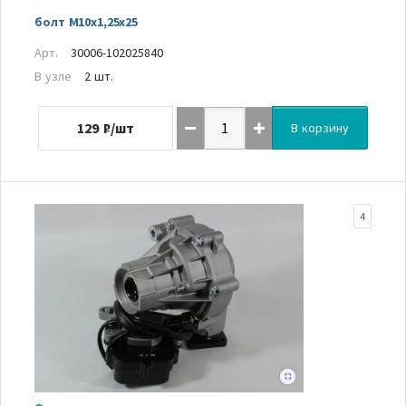
болт М10х1,25х25
Арт.
30006-102025840
В узле
2 шт.
129
₽/шт
В корзину
4