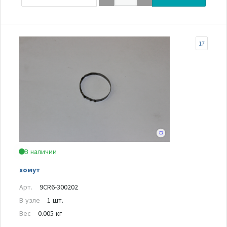
17
В наличии
хомут
Арт.
9CR6-300202
В узле
1 шт.
Вес
0.005 кг