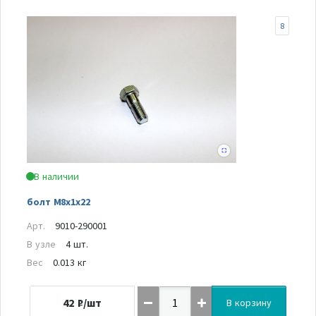
8
В наличии
болт M8х1х22
Арт.
9010-290001
В узле
4 шт.
Вес
0.013 кг
42
₽/шт
В корзину