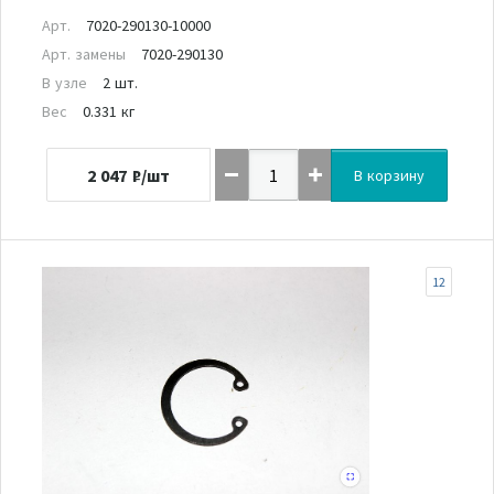
Арт.
7020-290130-10000
Арт. замены
7020-290130
В узле
2 шт.
Вес
0.331 кг
2 047
₽/шт
В корзину
12