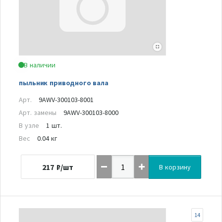
В наличии
пыльник приводного вала
Арт.
9AWV-300103-8001
Арт. замены
9AWV-300103-8000
В узле
1 шт.
Вес
0.04 кг
217
₽/шт
В корзину
14