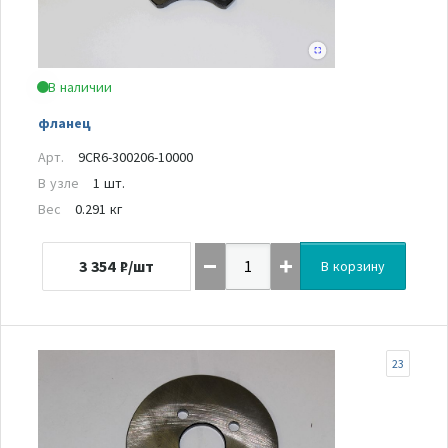
В наличии
фланец
Арт.
9CR6-300206-10000
В узле
1 шт.
Вес
0.291 кг
3 354
₽/шт
В корзину
23