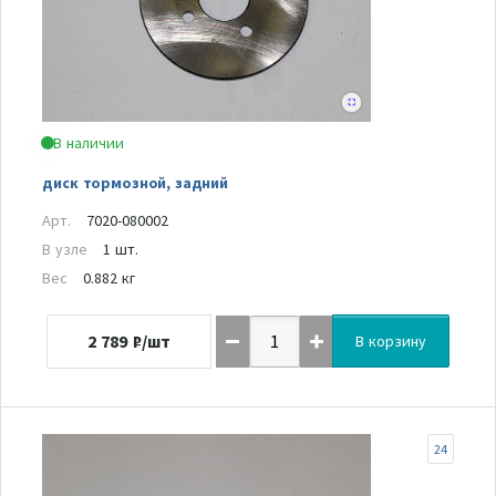
В наличии
диск тормозной, задний
Арт.
7020-080002
В узле
1 шт.
Вес
0.882 кг
2 789
₽/шт
В корзину
24