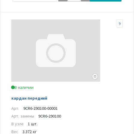
9
В наличии
кардан передний
Арт.
9CR6-290100-00001
Арт. замены
9CR6-290100
В узле
1 шт.
Вес
3.372 кг