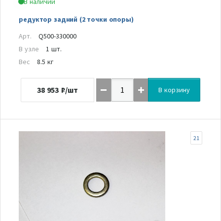
В наличии
редуктор задний (2 точки опоры)
Арт.
Q500-330000
В узле
1 шт.
Вес
8.5 кг
38 953
₽/шт
В корзину
21