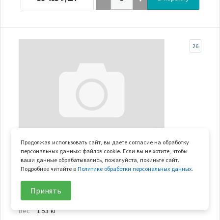
26
Продолжая использовать сайт, вы даете согласие на обработку
В наличии
персональных данных: файлов cookie. Если вы не хотите, чтобы
ваши данные обрабатывались, пожалуйста, покиньте сайт.
карданный вал задний в сборе
Подробнее читайте в
Политике обработки персональных данных
.
Арт.
9CR6-300200
Принять
В узле
1 шт.
Вес
1.53 кг