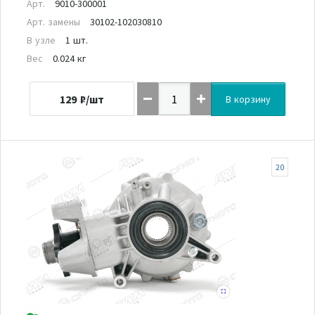
Арт.
9010-300001
Арт. замены
30102-102030810
В узле
1 шт.
Вес
0.024 кг
129
₽/шт
В корзину
20