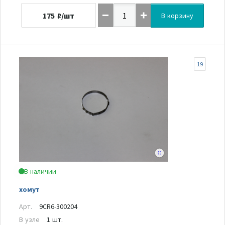
175
₽/шт
В корзину
19
В наличии
хомут
Арт.
9CR6-300204
В узле
1 шт.