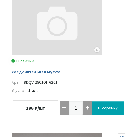
В наличии
соеденительная муфта
Арт.
9DQV-290101-6201
В узле
1 шт.
196
₽/шт
В корзину