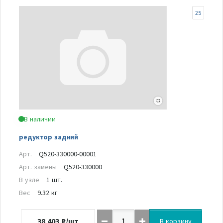
25
В наличии
редуктор задний
Арт.
Q520-330000-00001
Арт. замены
Q520-330000
В узле
1 шт.
Вес
9.32 кг
38 403
₽/шт
В корзину