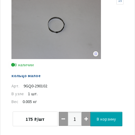
15
В наличии
кольцо малое
Арт.
9GQ0-290102
В узле
1 шт.
Вес
0.005 кг
175
₽/шт
В корзину