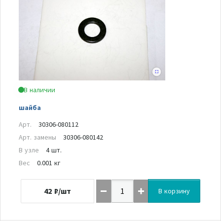
В наличии
шайба
Арт.
30306-080112
Арт. замены
30306-080142
В узле
4 шт.
Вес
0.001 кг
42
₽/шт
В корзину