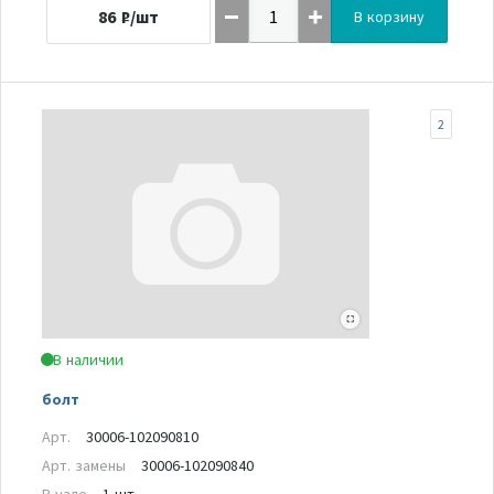
86
₽/шт
В корзину
2
В наличии
болт
Арт.
30006-102090810
Арт. замены
30006-102090840
В узле
1 шт.