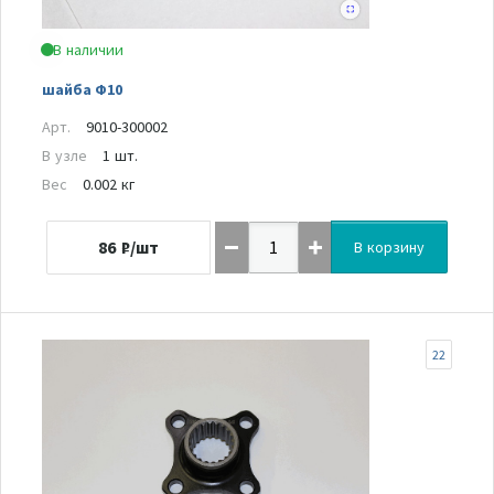
В наличии
шайба Ф10
Арт.
9010-300002
В узле
1 шт.
Вес
0.002 кг
86
₽/шт
В корзину
22