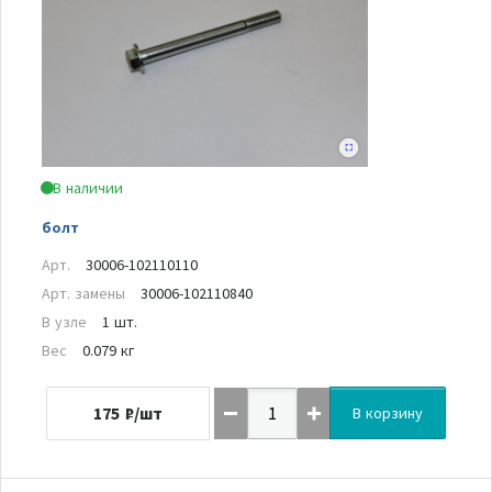
В наличии
болт
Арт.
30006-102110110
Арт. замены
30006-102110840
В узле
1 шт.
Вес
0.079 кг
175
₽/шт
В корзину