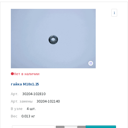
1
Нет в наличии
гайка M10x1.25
Арт.
30204-102810
Арт. замены
30204-102140
В узле
4 шт.
Вес
0.013 кг