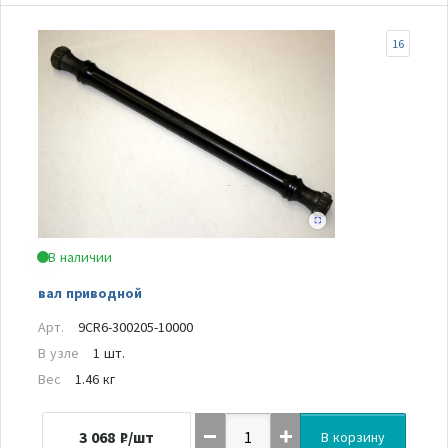
16
В наличии
вал приводной
Арт.
9CR6-300205-10000
В узле
1 шт.
Вес
1.46 кг
3 068
₽/шт
В корзину