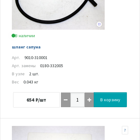
В наличии
шланг сапуна
Арт.
9010-310001
Арт. замены
0180-332005
В узле
2 шт.
Вес
0.043 кг
654
₽/шт
В корзину
7