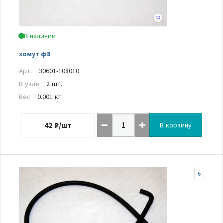
В наличии
хомут ф8
Арт.
30601-108010
В узле
2 шт.
Вес
0.001 кг
42
₽/шт
В корзину
6