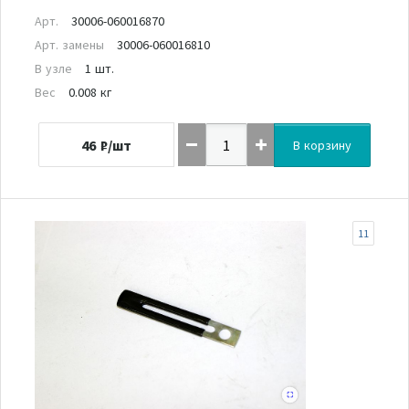
Арт.
30006-060016870
Арт. замены
30006-060016810
В узле
1 шт.
Вес
0.008 кг
46
₽/шт
В корзину
11