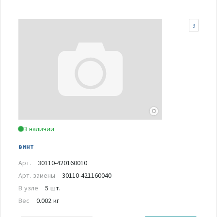
9
В наличии
винт
Арт.
30110-420160010
Арт. замены
30110-421160040
В узле
5 шт.
Вес
0.002 кг