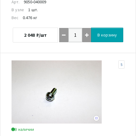
Арт.
9050-040009
В узле
1 шт.
Вес
0.476 кг
2 048
₽/шт
В корзину
5
В наличии