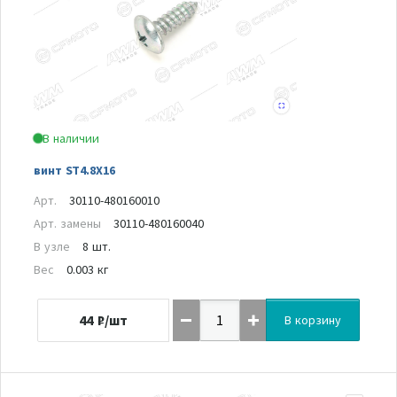
В наличии
винт ST4.8X16
Арт.
30110-480160010
Арт. замены
30110-480160040
В узле
8 шт.
Вес
0.003 кг
44
₽/шт
В корзину