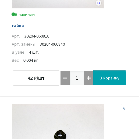
В наличии
гайка
Арт.
30204-060810
Арт. замены
30204-060840
В узле
4 шт.
Вес
0.004 кг
42
₽/шт
В корзину
6