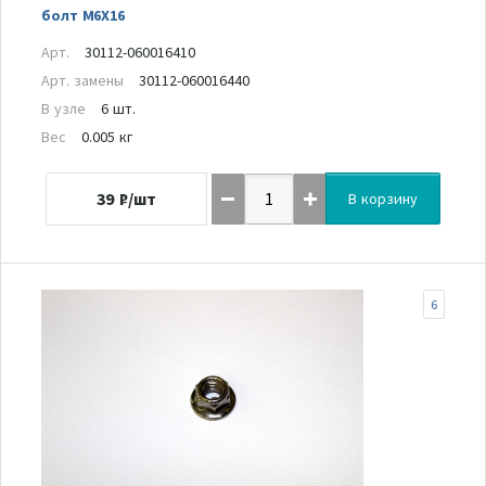
болт M6X16
Арт.
30112-060016410
Арт. замены
30112-060016440
В узле
6 шт.
Вес
0.005 кг
39
₽/шт
В корзину
6