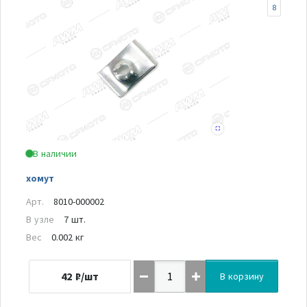
8
В наличии
хомут
Арт.
8010-000002
В узле
7 шт.
Вес
0.002 кг
42
₽/шт
В корзину