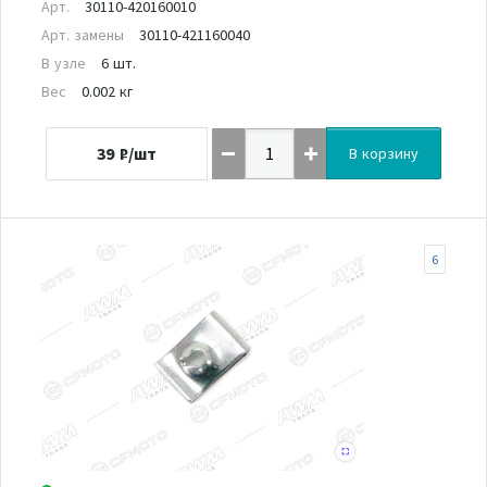
Арт.
30110-420160010
Арт. замены
30110-421160040
В узле
6 шт.
Вес
0.002 кг
39
₽/шт
В корзину
6