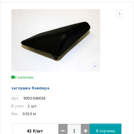
1
В наличии
заглушка бампера
Арт.
9050-040038
В узле
1 шт.
Вес
0.019 кг
42
₽/шт
В корзину