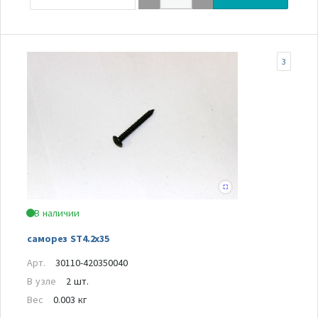
3
В наличии
саморез ST4.2x35
Арт.
30110-420350040
В узле
2 шт.
Вес
0.003 кг