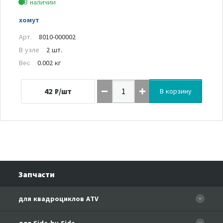
В наличии
хомут
Арт.
8010-000002
В узле
2 шт.
Вес
0.002 кг
42
₽/шт
В корзину
Запчасти
для квадроциклов ATV
CFORCE 110 EFI