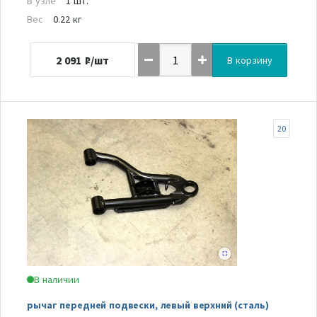
В узле
1 шт.
Вес
0.22 кг
2 091
₽/шт
В корзину
20
В наличии
рычаг передней подвески, левый верхний (сталь)