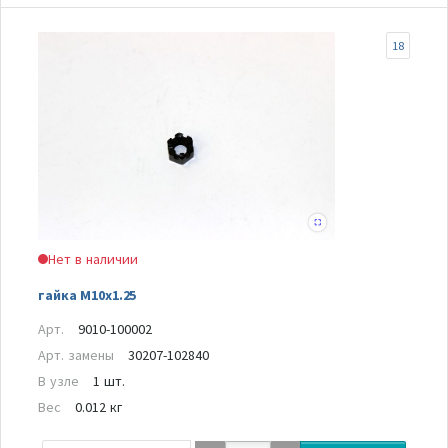
18
Нет в наличии
гайка M10x1.25
Арт.
9010-100002
Арт. замены
30207-102840
В узле
1 шт.
Вес
0.012 кг