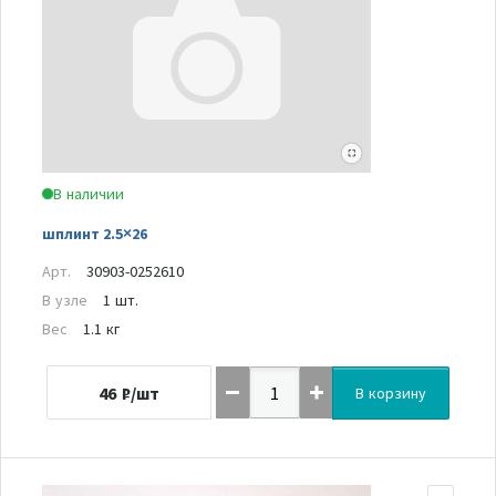
В наличии
шплинт 2.5×26
Арт.
30903-0252610
В узле
1 шт.
Вес
1.1 кг
46
₽/шт
В корзину