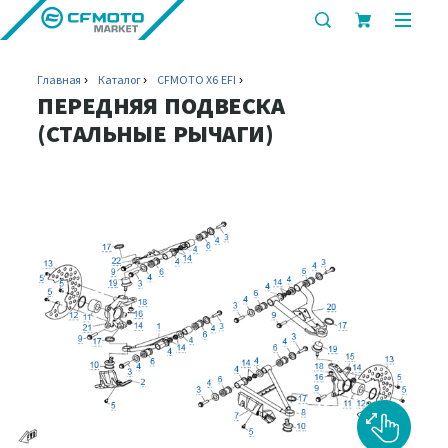
показать
показ
или
или
скрыть
скрыт
Главная
Каталог
CFMOTO X6 EFI
строку
мобил
ПЕРЕДНЯЯ ПОДВЕСКА
поиска
меню
(СТАЛЬНЫЕ РЫЧАГИ)