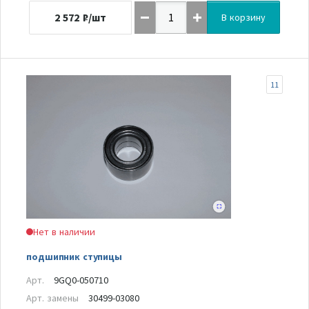
2 572
₽/шт
В корзину
11
Нет в наличии
подшипник ступицы
Арт.
9GQ0-050710
Арт. замены
30499-03080