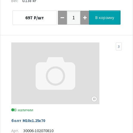
Вес
0.138 кг
697
₽/шт
В корзину
3
В наличии
болт M10x1.25x70
Арт.
30006-102070810