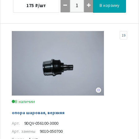
175
₽/шт
В корзину
19
В наличии
опора шаровая, верхняя
Арт.
9DQV-056100-3000
Арт. замены
9010-050700