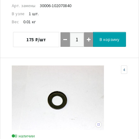
Арт. замены
30006-102070840
В узле
1 шт.
Вес
0.01 кг
175
₽/шт
В корзину
4
В наличии