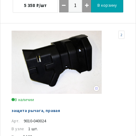
5 358
₽/шт
В корзину
2
В наличии
защита рычага, правая
Арт.
9010-040024
В узле
1 шт.