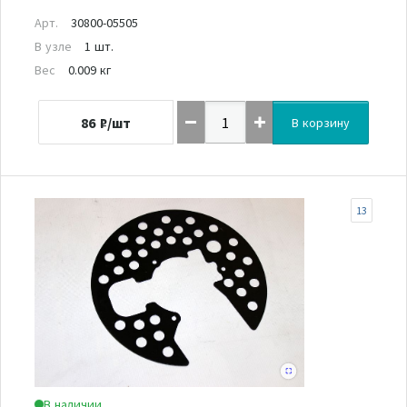
Арт.
30800-05505
В узле
1 шт.
Вес
0.009 кг
86
₽/шт
В корзину
13
В наличии