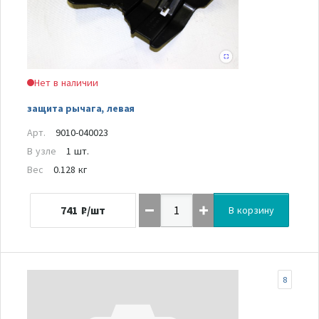
Нет в наличии
защита рычага, левая
Арт.
9010-040023
В узле
1 шт.
Вес
0.128 кг
741
₽/шт
В корзину
8