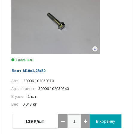
В наличии
болт M10x1.25x50
Арт.
30006-102050810
Арт. замены
30006-102050840
В узле
1 шт.
Вес
0.043 кг
129
₽/шт
В корзину