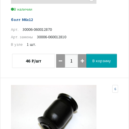
В наличии
болт М6х12
Арт.
30006-060012870
Арт. замены
30006-060012810
В узле
1 шт.
46
₽/шт
В корзину
6