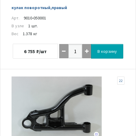
кулак поворотный,правый
Арт.
9010-050001
В узле
1 шт.
Вес
1.378 кг
6 755
₽/шт
В корзину
22