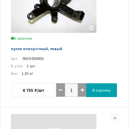
В наличии
кулак поворотный, левый
Арт.
9010-050002
В узле
1 шт.
Вес
1.35 кг
6 755
₽/шт
В корзину
16