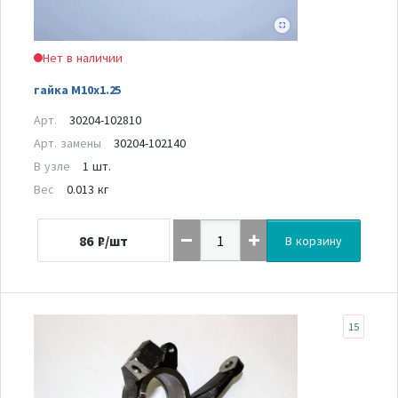
Нет в наличии
гайка M10x1.25
Арт.
30204-102810
Арт. замены
30204-102140
В узле
1 шт.
Вес
0.013 кг
86
₽/шт
В корзину
15