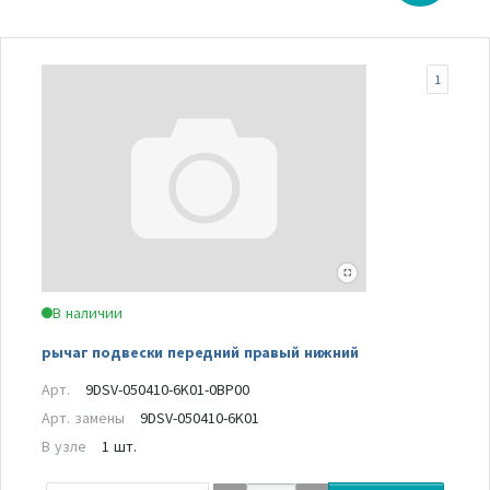
1
В наличии
рычаг подвески передний правый нижний
Арт.
9DSV-050410-6K01-0BP00
Арт. замены
9DSV-050410-6K01
В узле
1 шт.