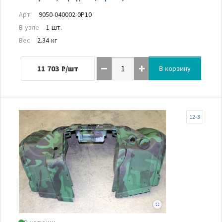
Арт.
9050-040002-0P10
В узле
1 шт.
Вес
2.34 кг
11 703
₽/шт
В корзину
12-3