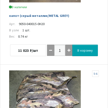
В наличии
капот (серый металлик/METAL GREY)
Арт.
9050-040015-0H20
В узле
1 шт.
Вес
0.74 кг
11 023
₽/шт
В корзину
5-6