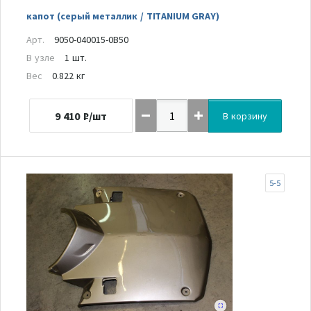
капот (серый металлик / TITANIUM GRAY)
Арт.
9050-040015-0B50
В узле
1 шт.
Вес
0.822 кг
9 410
₽/шт
В корзину
5-5