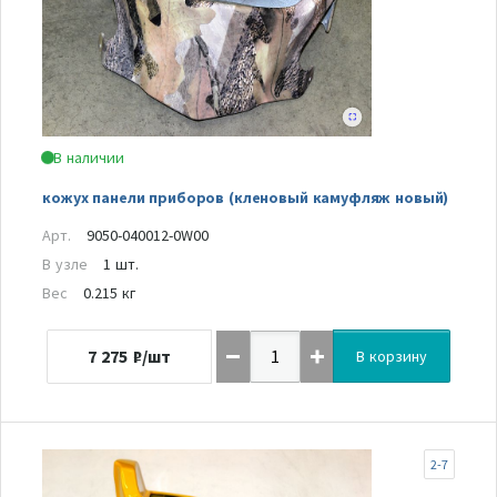
В наличии
кожух панели приборов (кленовый камуфляж новый)
Арт.
9050-040012-0W00
В узле
1 шт.
Вес
0.215 кг
7 275
₽/шт
В корзину
2-7