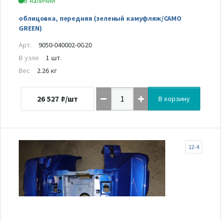
В наличии
облицовка, передняя (зеленый камуфляж/CAMO
GREEN)
Арт.
9050-040002-0G20
В узле
1 шт.
Вес
2.26 кг
26 527
₽/шт
В корзину
12-4