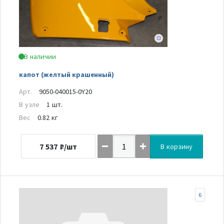
В наличии
капот (желтый крашенный)
Арт.
9050-040015-0Y20
В узле
1 шт.
Вес
0.82 кг
7 537
₽/шт
В корзину
6