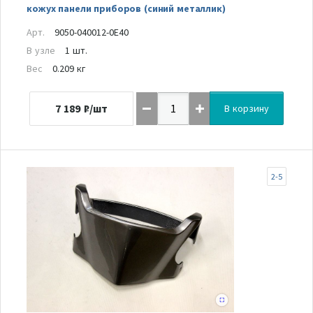
кожух панели приборов (синий металлик)
Арт.
9050-040012-0E40
В узле
1 шт.
Вес
0.209 кг
7 189
₽/шт
В корзину
2-5