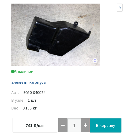
9
В наличии
элемент корпуса
Арт.
9050-040024
В узле
1 шт.
Вес
0.155 кг
741
₽/шт
В корзину