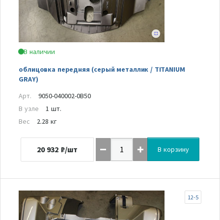
В наличии
облицовка передняя (серый металлик / TITANIUM
GRAY)
Арт.
9050-040002-0B50
В узле
1 шт.
Вес
2.28 кг
20 932
₽/шт
В корзину
12-5