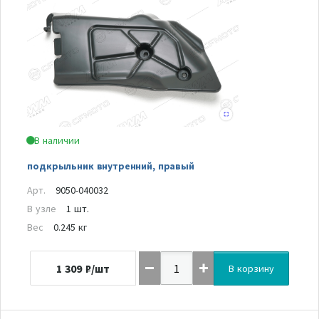
В наличии
подкрыльник внутренний, правый
Арт.
9050-040032
В узле
1 шт.
Вес
0.245 кг
1 309
₽/шт
В корзину