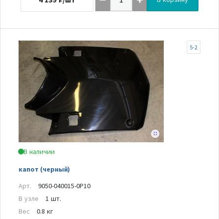
5-2
В наличии
капот (черный)
Арт.
9050-040015-0P10
В узле
1 шт.
Вес
0.8 кг