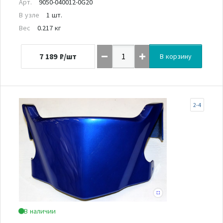
Арт.
9050-040012-0G20
В узле
1 шт.
Вес
0.217 кг
7 189
₽/шт
В корзину
2-4
В наличии