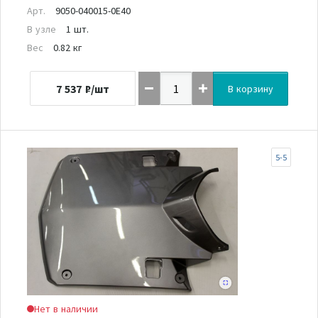
Арт.
9050-040015-0E40
В узле
1 шт.
Вес
0.82 кг
7 537
₽/шт
В корзину
5-5
Нет в наличии