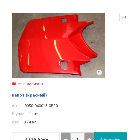
5-1
Нет в наличии
капот (красный)
Арт.
9050-040015-0P30
В узле
1 шт.
Вес
0.74 кг
4 139
₽/шт
В корзину