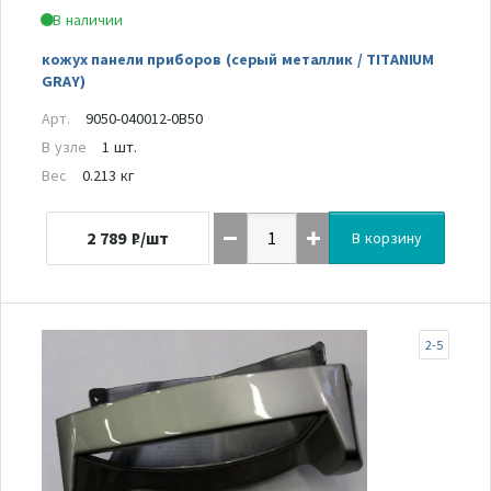
В наличии
кожух панели приборов (серый металлик / TITANIUM
GRAY)
Арт.
9050-040012-0B50
В узле
1 шт.
Вес
0.213 кг
2 789
₽/шт
В корзину
2-5