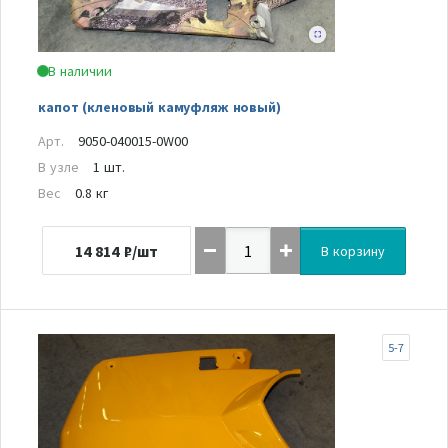
В наличии
капот (кленовый камуфляж новый)
Арт.
9050-040015-0W00
В узле
1 шт.
Вес
0.8 кг
14 814
₽/шт
В корзину
5-7