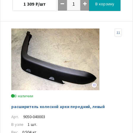
1 309
₽/шт
В корзину
11
В наличии
расширитель колесной арки передний, левый
Арт.
9050-040003
В узле
1 шт.
Вес
0.504 кг