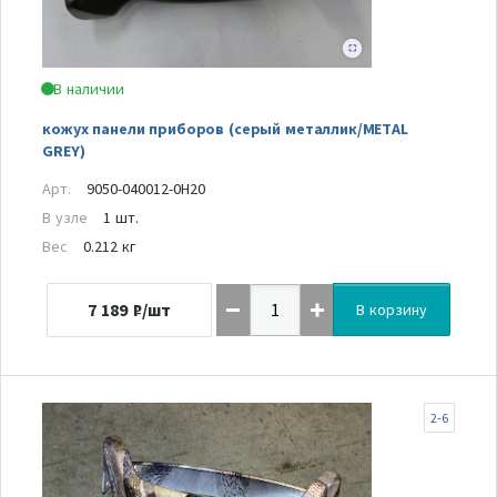
В наличии
кожух панели приборов (серый металлик/METAL
GREY)
Арт.
9050-040012-0H20
В узле
1 шт.
Вес
0.212 кг
7 189
₽/шт
В корзину
2-6