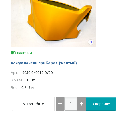
В наличии
кожух панели приборов (желтый)
Арт.
9050-040012-0Y20
В узле
1 шт.
Вес
0.219 кг
5 139
₽/шт
В корзину