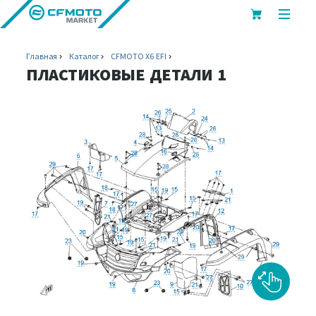
показ
или
скрыт
Главная
Каталог
CFMOTO X6 EFI
мобил
ПЛАСТИКОВЫЕ ДЕТАЛИ 1
меню