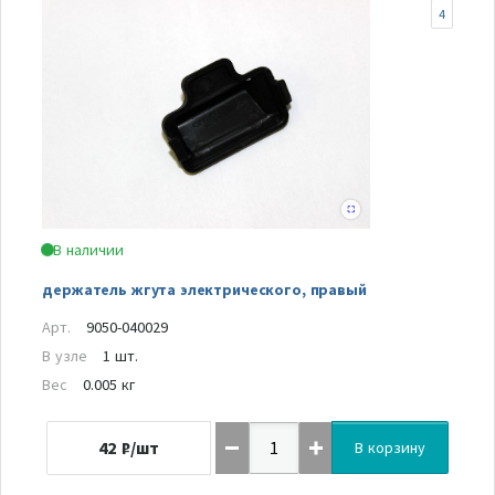
4
В наличии
держатель жгута электрического, правый
Арт.
9050-040029
В узле
1 шт.
Вес
0.005 кг
42
₽/шт
В корзину