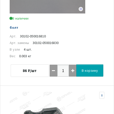
В наличии
болт
Арт.
30102-050016810
Арт. замены
30102-050016830
В узле
4 шт.
Вес
0.003 кг
86
₽/шт
В корзину
8