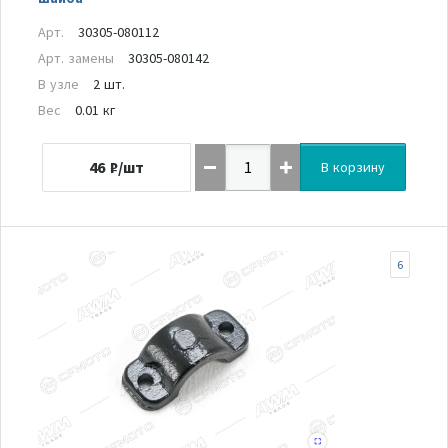
Арт.
30305-080112
Арт. замены
30305-080142
В узле
2 шт.
Вес
0.01 кг
46
₽/шт
В корзину
6