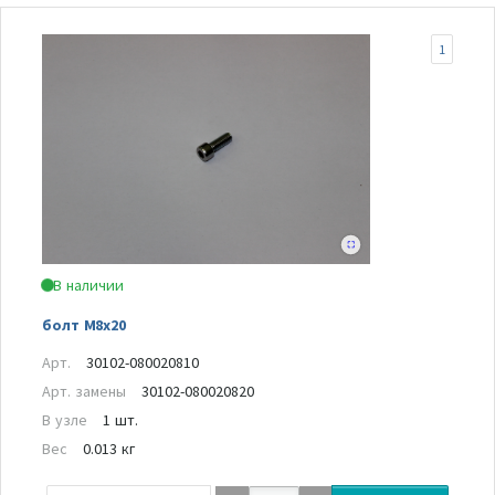
1
В наличии
болт M8x20
Арт.
30102-080020810
Арт. замены
30102-080020820
В узле
1 шт.
Вес
0.013 кг