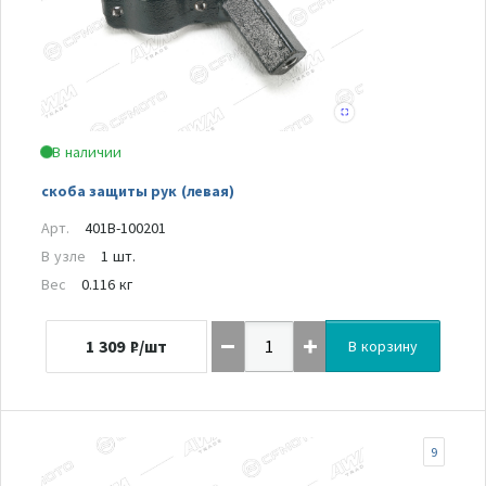
В наличии
скоба защиты рук (левая)
Арт.
401B-100201
В узле
1 шт.
Вес
0.116 кг
1 309
₽/шт
В корзину
9