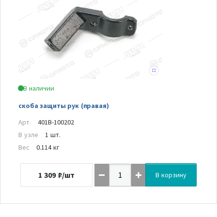
В наличии
скоба защиты рук (правая)
Арт.
401B-100202
В узле
1 шт.
Вес
0.114 кг
1 309
₽/шт
В корзину