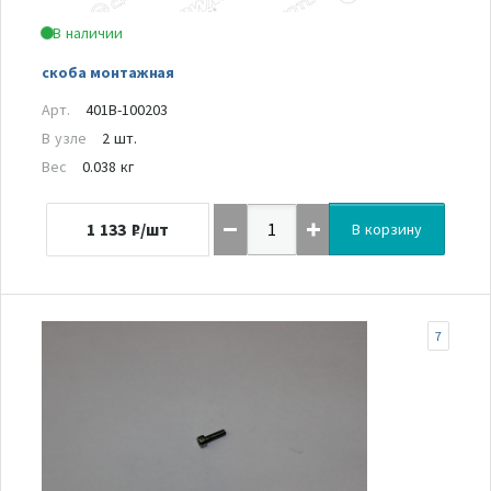
В наличии
скоба монтажная
Арт.
401B-100203
В узле
2 шт.
Вес
0.038 кг
1 133
₽/шт
В корзину
7