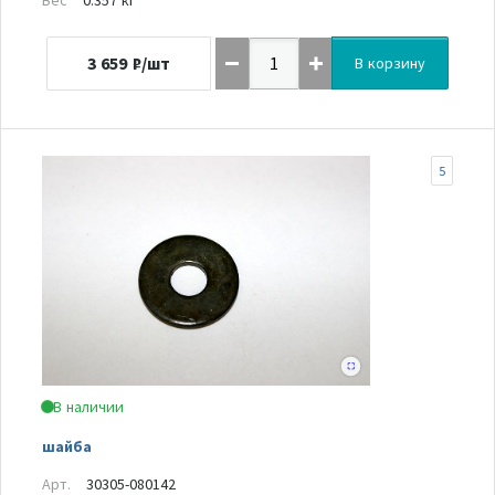
3 659
₽/шт
В корзину
5
В наличии
шайба
Арт.
30305-080142