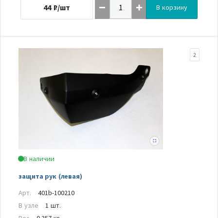
44
₽/шт
В корзину
2
В наличии
защита рук (левая)
Арт.
401b-100210
В узле
1 шт.
Вес
0.357 кг