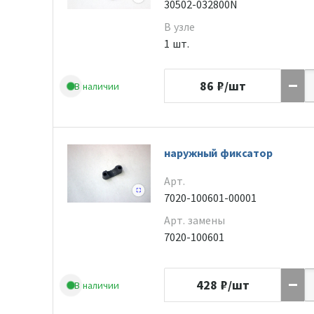
30502-032800N
В узле
1 шт.
86
₽/шт
В наличии
наружный фиксатор
Арт.
7020-100601-00001
Арт. замены
7020-100601
428
₽/шт
В наличии