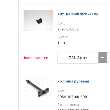
внутренний фиксатор
Арт.
7020-100602
В узле
1 шт.
741
₽/шт
Нет в наличии
колонка рулевая
Арт.
9DSV-102100-6R01
Арт. замены