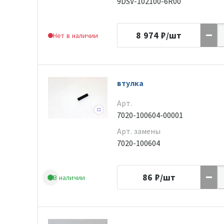
9DSV-102100-6R00
8 974
₽/шт
Нет в наличии
втулка
Арт.
7020-100604-00001
Арт. замены
7020-100604
86
₽/шт
В наличии