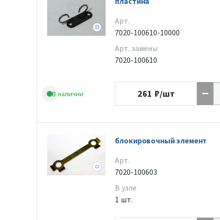
пластина
Арт.
7020-100610-10000
Арт. замены
7020-100610
261
₽/шт
В наличии
блокировочный элемент
Арт.
7020-100603
В узле
1 шт.