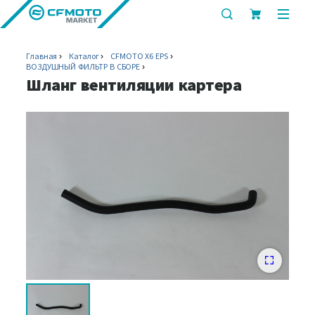
показать
показ
или
или
скрыть
скрыт
Главная
Каталог
CFMOTO X6 EPS
строку
мобил
ВОЗДУШНЫЙ ФИЛЬТР В СБОРЕ
поиска
меню
Шланг вентиляции картера