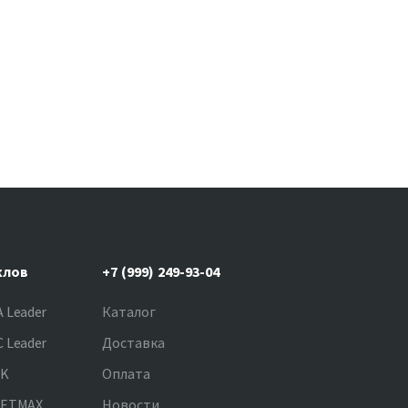
клов
+7 (999) 249-93-04
 Leader
Каталог
 Leader
Доставка
NK
Оплата
JETMAX
Новости