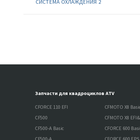
СИСТЕМА ОХЛАЖДЕНИЯ 2
Запчасти для квадроциклов ATV
CFORCE 110 EFI
CFMOTO X8 Basi
CF500
CFMOTO X8 EFI
CF500-A Basic
CFORCE 600 Basi
CF500-A
CFORCE 600 EPS