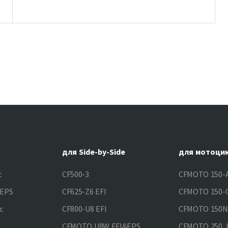
для Side-by-Side
для мотоци
c
CF500-3
CFMOTO 150-A
&EPS
CF625-Z6 EFI
CFMOTO 150-C
c
CF800-U8 EFI
CFMOTO 150
CFMOTO U8W EFI&EPS
CFMOTO 250 