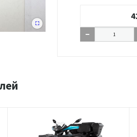
4
лей