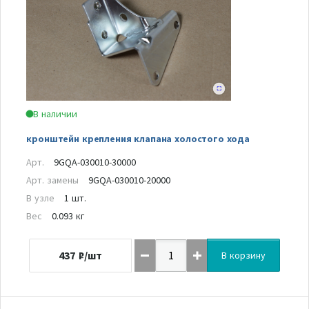
В наличии
кронштейн крепления клапана холостого хода
Арт.
9GQA-030010-30000
Арт. замены
9GQA-030010-20000
В узле
1 шт.
Вес
0.093 кг
437
₽/шт
В корзину