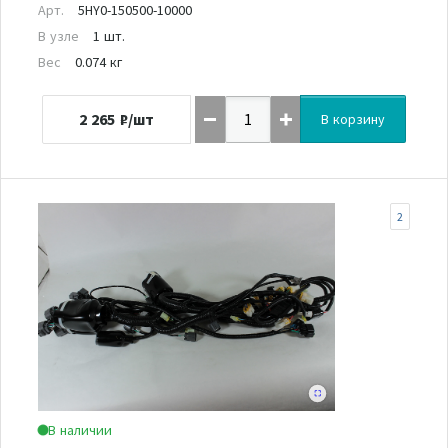
Арт.
5HY0-150500-10000
В узле
1 шт.
Вес
0.074 кг
2 265
₽/шт
В корзину
2
В наличии