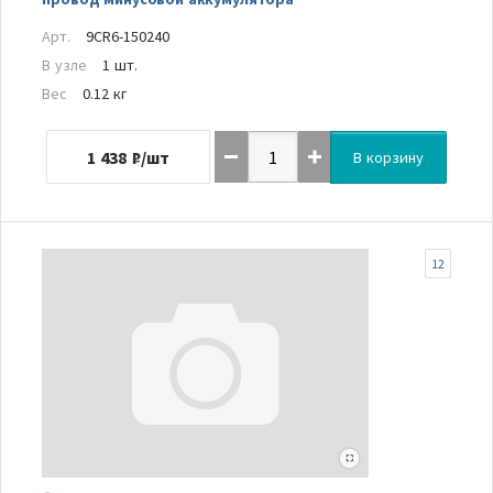
Арт.
9CR6-150240
В узле
1 шт.
Вес
0.12 кг
1 438
₽/шт
В корзину
12