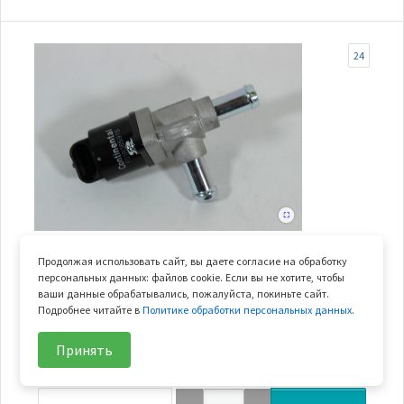
24
В наличии
Продолжая использовать сайт, вы даете согласие на обработку
персональных данных: файлов cookie. Если вы не хотите, чтобы
клапан холостого хода
ваши данные обрабатывались, пожалуйста, покиньте сайт.
Арт.
0GQ0-175000
Подробнее читайте в
Политике обработки персональных данных
.
В узле
1 шт.
Принять
Вес
0.19 кг