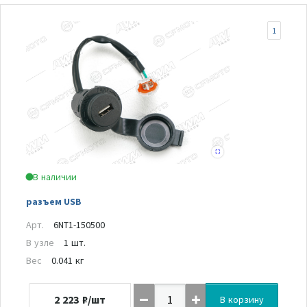
1
В наличии
разъем USB
Арт.
6NT1-150500
В узле
1 шт.
Вес
0.041 кг
2 223
₽/шт
В корзину