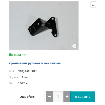
23
В наличии
кронштейн рулевого механизма
Арт.
9GQA-030010
В узле
1 шт.
Вес
0.072 кг
263
₽/шт
В корзину