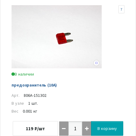
7
В наличии
предохранитель (10А)
Арт.
806A-151302
В узле
1 шт.
Вес
0.001 кг
119
₽/шт
В корзину