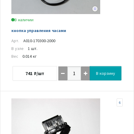
В наличии
кнопка управления часами
Арт.
A010-170300-2000
В узле
1 шт.
Вес
0.014 кг
741
₽/шт
В корзину
6