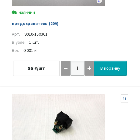
В наличии
предохранитель (20А)
Арт.
9010-150301
В узле
1 шт.
Вес
0.001 кг
86
₽/шт
В корзину
21