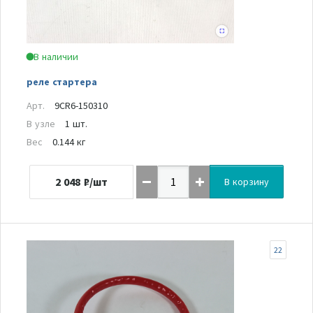
В наличии
реле стартера
Арт.
9CR6-150310
В узле
1 шт.
Вес
0.144 кг
2 048
₽/шт
В корзину
22