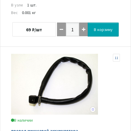
В узле
1 шт.
Вес
0.001 кг
69
₽/шт
В корзину
11
В наличии
провод минусовой аккумулятора