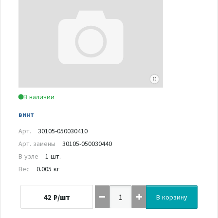
В наличии
винт
Арт.
30105-050030410
Арт. замены
30105-050030440
В узле
1 шт.
Вес
0.005 кг
42
₽/шт
В корзину