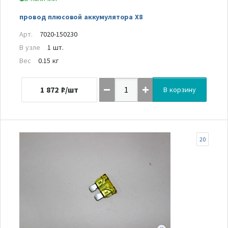
провод плюсовой аккумулятора Х8
Арт.
7020-150230
В узле
1 шт.
Вес
0.15 кг
1 872
₽/шт
В корзину
20