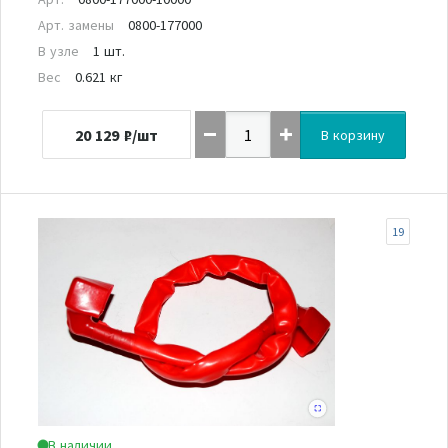
Арт. замены
0800-177000
В узле
1 шт.
Вес
0.621 кг
20 129
₽/шт
В корзину
19
В наличии