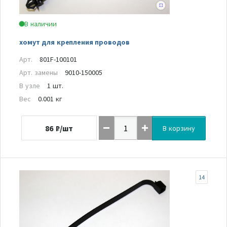
В наличии
хомут для крепления проводов
Арт.
801F-100101
Арт. замены
9010-150005
В узле
1 шт.
Вес
0.001 кг
86
₽/шт
В корзину
14