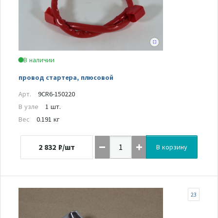
В наличии
провод стартера, плюсовой
Арт.
9CR6-150220
В узле
1 шт.
Вес
0.191 кг
2 832
₽/шт
В корзину
23