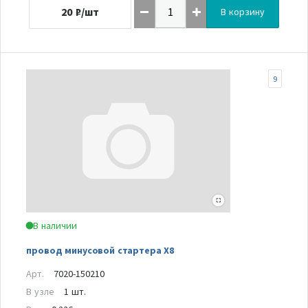
20
₽/шт
В корзину
9
В наличии
провод минусовой стартера Х8
Арт.
7020-150210
В узле
1 шт.