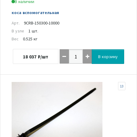
В наличии
коса вспомогательная
Арт.
9CRB-150300-10000
В узле
1 шт.
Вес
0.525 кг
18 037
₽/шт
В корзину
13