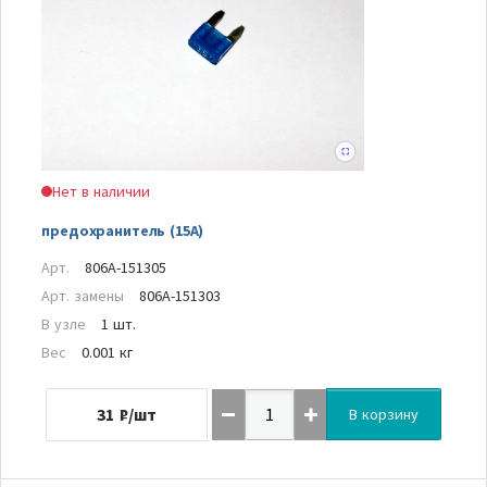
Нет в наличии
предохранитель (15А)
Арт.
806A-151305
Арт. замены
806A-151303
В узле
1 шт.
Вес
0.001 кг
31
₽/шт
В корзину