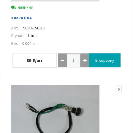
В наличии
вилка PDA
Арт.
905B-150103
В узле
1 шт.
Вес
0.004 кг
86
₽/шт
В корзину
5