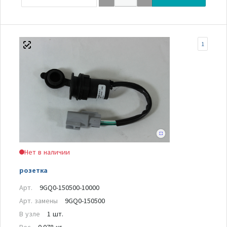
1
Нет в наличии
розетка
Арт.
9GQ0-150500-10000
Арт. замены
9GQ0-150500
В узле
1 шт.
Вес
0.078 кг