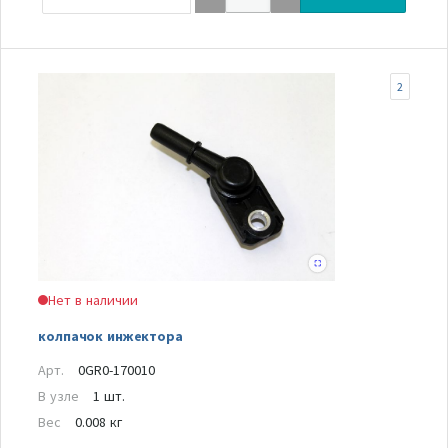
2
Нет в наличии
колпачок инжектора
Арт.
0GR0-170010
В узле
1 шт.
Вес
0.008 кг