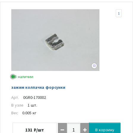
1
В наличии
зажим колпачка форсунки
Арт.
0GR0-170002
В узле
1 шт.
Вес
0.005 кг
131
₽/шт
В корзину