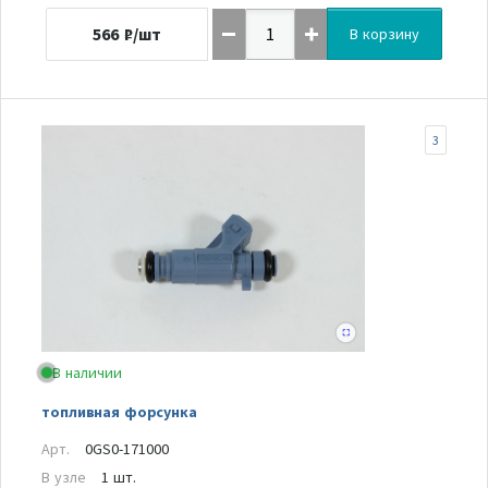
566
₽/шт
В корзину
3
В наличии
топливная форсунка
Арт.
0GS0-171000
В узле
1 шт.