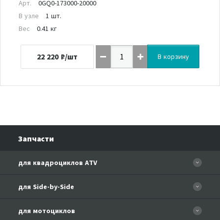
Арт.
0GQ0-173000-20000
В узле
1 шт.
Вес
0.41 кг
22 220
₽/шт
В корзину
Запчасти
для квадроциклов ATV
CFORCE 110 EFI
для Side-by-Side
CF500
CF500-3
для мотоциклов
CF500-A Basic