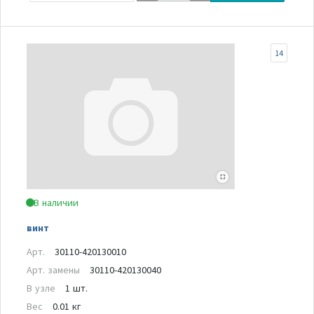
14
В наличии
винт
Арт.
30110-420130010
Арт. замены
30110-420130040
В узле
1 шт.
Вес
0.01 кг