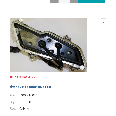
7
Нет в наличии
фонарь задний правый
Арт.
7000-160220
В узле
1 шт.
Вес
0.44 кг