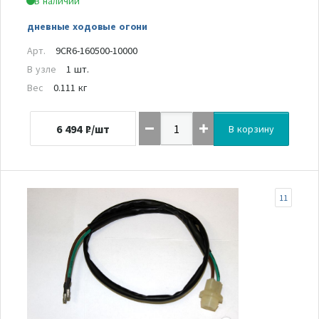
В наличии
дневные ходовые огони
Арт.
9CR6-160500-10000
В узле
1 шт.
Вес
0.111 кг
6 494
₽/шт
В корзину
11