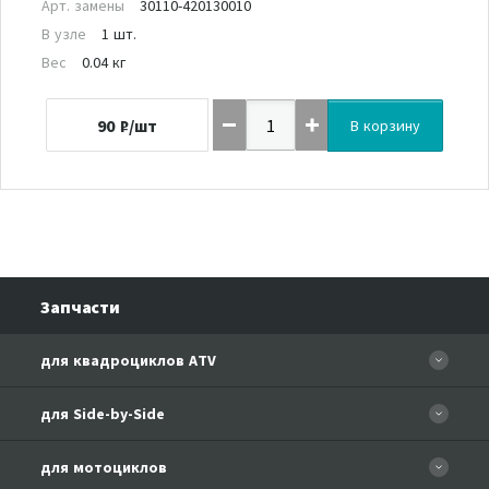
Арт. замены
30110-420130010
В узле
1 шт.
Вес
0.04 кг
90
₽/шт
В корзину
Запчасти
для квадроциклов ATV
CFORCE 110 EFI
для Side-by-Side
CF500
CF500-3
для мотоциклов
CF500-A Basic