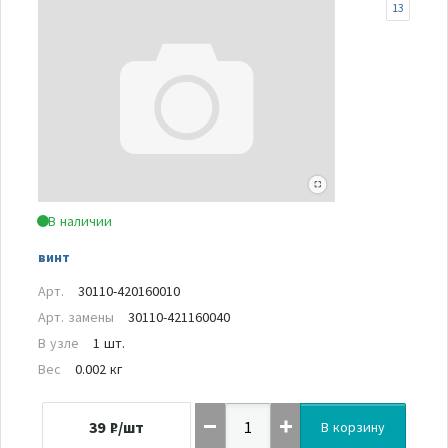
13
В наличии
винт
Арт.
30110-420160010
Арт. замены
30110-421160040
В узле
1 шт.
Вес
0.002 кг
39
₽/шт
В корзину