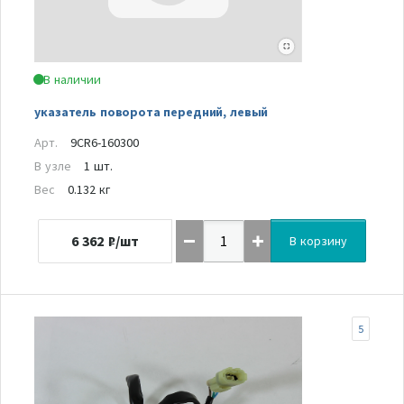
В наличии
указатель поворота передний, левый
Арт.
9CR6-160300
В узле
1 шт.
Вес
0.132 кг
6 362
₽/шт
В корзину
5