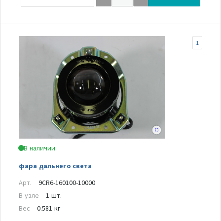
1
В наличии
фара дальнего света
Арт.
9CR6-160100-10000
В узле
1 шт.
Вес
0.581 кг