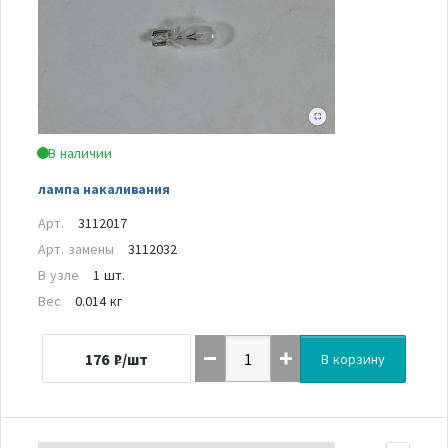
В наличии
лампа накаливания
Арт.
3112017
Арт. замены
3112032
В узле
1 шт.
Вес
0.014 кг
176
₽/шт
В корзину