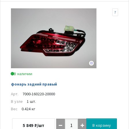
7
В наличии
фонарь задний правый
Арт.
7000-160220-20000
В узле
1 шт.
Вес
0.424 кг
5 849
₽/шт
В корзину