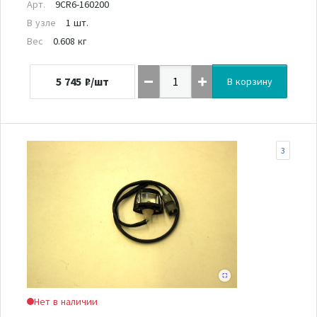
Арт.
9CR6-160200
В узле
1 шт.
Вес
0.608 кг
5 745
₽/шт
В корзину
3
Нет в наличии