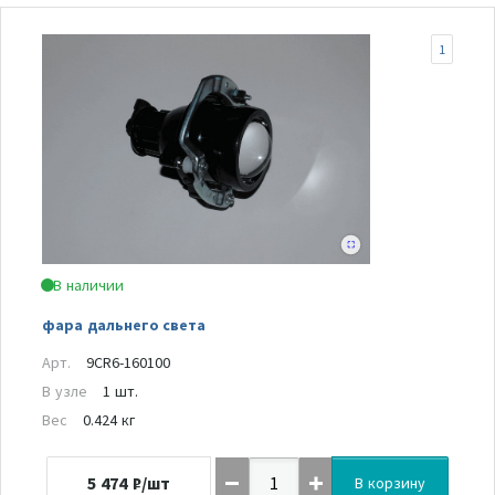
1
В наличии
фара дальнего света
Арт.
9CR6-160100
В узле
1 шт.
Вес
0.424 кг
5 474
₽/шт
В корзину