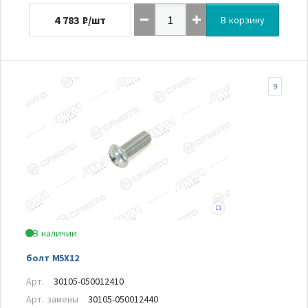
4 783
₽/шт
В корзину
9
В наличии
болт M5X12
Арт.
30105-050012410
Арт. замены
30105-050012440