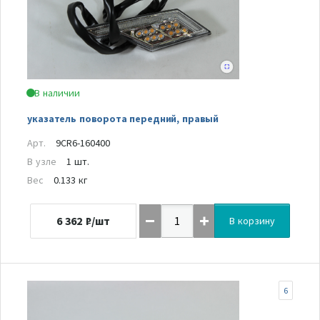
В наличии
указатель поворота передний, правый
Арт.
9CR6-160400
В узле
1 шт.
Вес
0.133 кг
6 362
₽/шт
В корзину
6