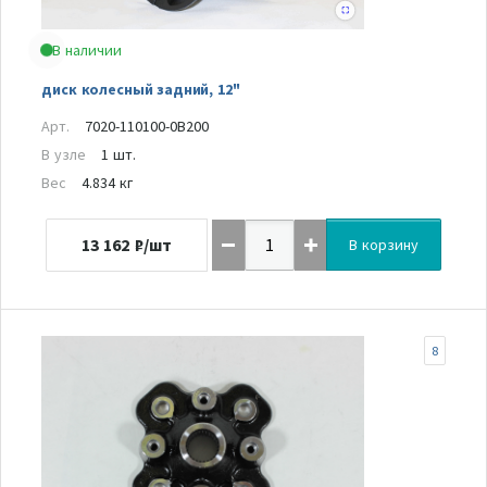
В наличии
диск колесный задний, 12"
Арт.
7020-110100-0B200
В узле
1 шт.
Вес
4.834 кг
13 162
₽/шт
В корзину
8