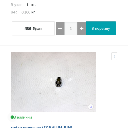
В узле
1 шт.
Вес
0.106 кг
436
₽/шт
В корзину
5
В наличии
гайка колесная (FOR ALUM. RIM)