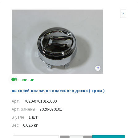
2
В наличии
высокий колпачок колесного диска ( хром )
Арт.
7020-070101-1000
Арт. замены
7020-070101
В узле
1 шт.
Вес
0.026 кг