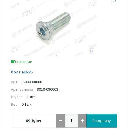
11
В наличии
болт м8х25
Арт.
A000-080001
Арт. замены
9010-080003
В узле
1 шт.
Вес
0.12 кг
69
₽/шт
В корзину