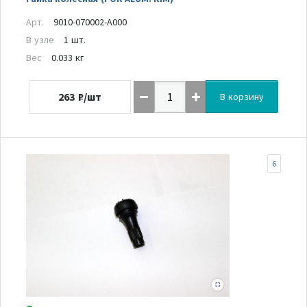
Арт.
9010-070002-A000
В узле
1 шт.
Вес
0.033 кг
263
₽/шт
В корзину
6