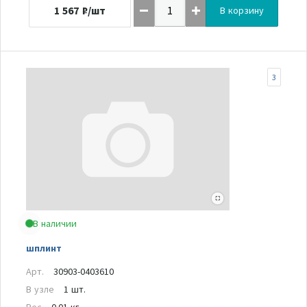
1 567
₽/шт
В корзину
3
В наличии
шплинт
Арт.
30903-0403610
В узле
1 шт.
Вес
0.01 кг