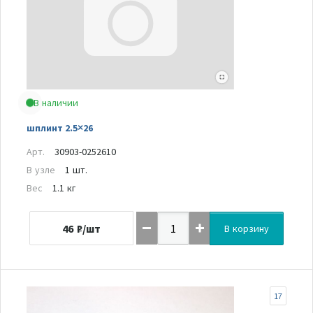
В наличии
шплинт 2.5×26
Арт.
30903-0252610
В узле
1 шт.
Вес
1.1 кг
46
₽/шт
В корзину
17