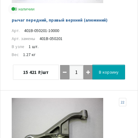
В наличии
рычаг передний, правый верхний (алюминий)
Арт.
401B-050201-10000
Арт. замены
401B-050201
В узле
1 шт.
Вес
1.27 кг
15 421
₽/шт
В корзину
22