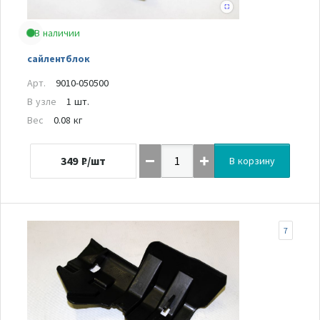
В наличии
сайлентблок
Арт.
9010-050500
В узле
1 шт.
Вес
0.08 кг
349
₽/шт
В корзину
7