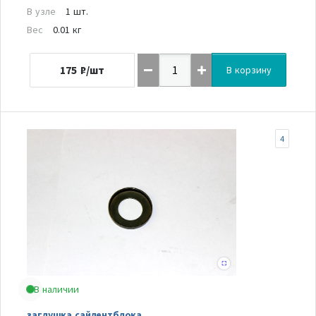
В узле
1 шт.
Вес
0.01 кг
175
₽/шт
В корзину
4
В наличии
заглушка сайлентблока