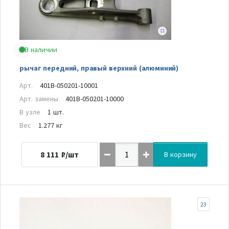
В наличии
рычаг передний, правый верхний (алюминий)
Арт.
401B-050201-10001
Арт. замены
401B-050201-10000
В узле
1 шт.
Вес
1.277 кг
8 111
₽/шт
В корзину
23