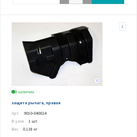
2
В наличии
защита рычага, правая
Арт.
9010-040024
В узле
1 шт.
Вес
0.138 кг