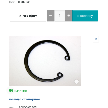
Вес
0.282 кг
2 703
₽/шт
В корзину
12
В наличии
кольцо стопорное
Арт.
30800-05505