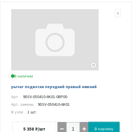
1
В наличии
рычаг подвески передний правый нижний
Арт.
9DSV-050410-6K01-0BP00
Арт. замены
9DSV-050410-6K01
В узле
1 шт.
5 358
₽/шт
В корзину