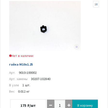
18
Нет в наличии
гайка M10x1.25
Арт.
9010-100002
Арт. замены
30207-102840
В узле
1 шт.
Вес
0.012 кг
175
₽/шт
В корзину