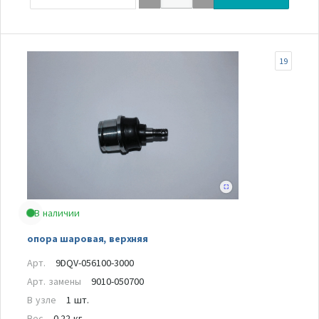
19
В наличии
опора шаровая, верхняя
Арт.
9DQV-056100-3000
Арт. замены
9010-050700
В узле
1 шт.
Вес
0.22 кг