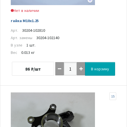
Нет в наличии
гайка M10x1.25
Арт.
30204-102810
Арт. замены
30204-102140
В узле
1 шт.
Вес
0.013 кг
86
₽/шт
В корзину
15