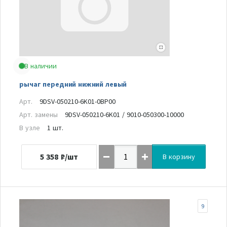
В наличии
рычаг передний нижний левый
Арт.
9DSV-050210-6K01-0BP00
Арт. замены
9DSV-050210-6K01 / 9010-050300-10000
В узле
1 шт.
5 358
₽/шт
В корзину
9