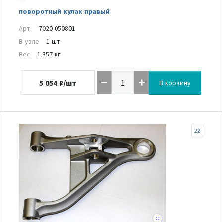
поворотный кулак правый
Арт.
7020-050801
В узле
1 шт.
Вес
1.357 кг
5 054
₽/шт
В корзину
22