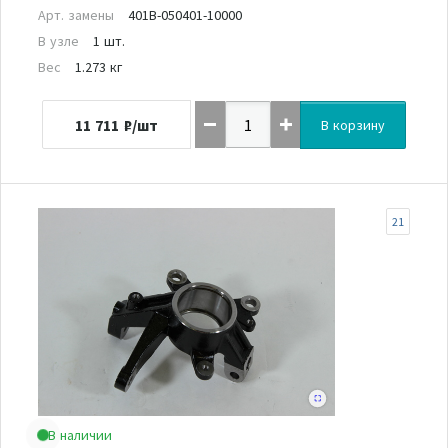
Арт. замены
401B-050401-10000
В узле
1 шт.
Вес
1.273 кг
11 711
₽/шт
В корзину
21
В наличии