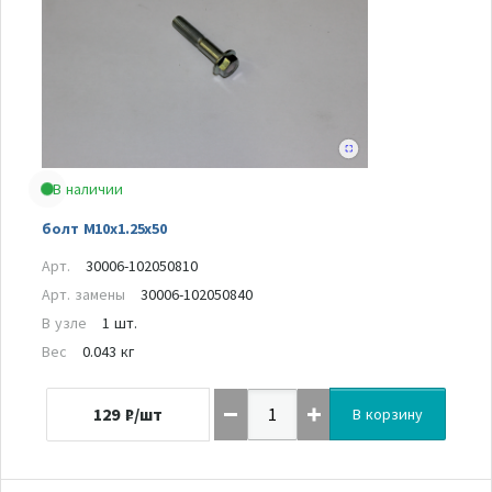
В наличии
болт M10x1.25x50
Арт.
30006-102050810
Арт. замены
30006-102050840
В узле
1 шт.
Вес
0.043 кг
129
₽/шт
В корзину