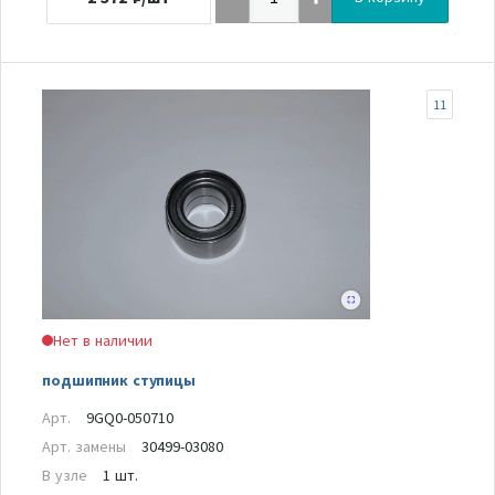
11
Нет в наличии
подшипник ступицы
Арт.
9GQ0-050710
Арт. замены
30499-03080
В узле
1 шт.