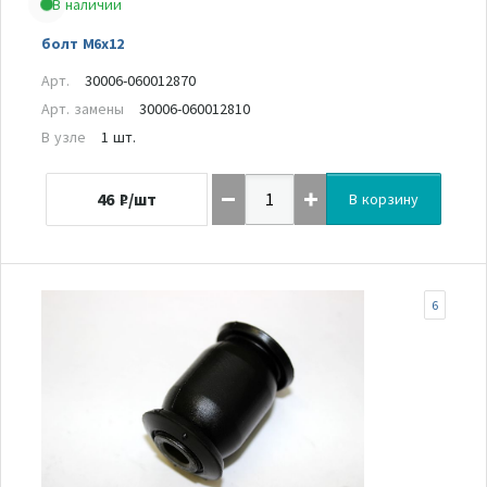
В наличии
болт М6х12
Арт.
30006-060012870
Арт. замены
30006-060012810
В узле
1 шт.
46
₽/шт
В корзину
6