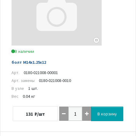
В наличии
болт M14x1.25x12
Арт.
0180-021008-00001
Арт. замены
0180-021008-0010
В узле
1 шт.
Вес
0.04 кг
131
₽/шт
В корзину