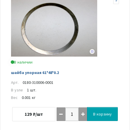
9
В наличии
шайба упорная 61*48*0.2
Арт.
0180-310006-0001
В узле
1 шт.
Вес
0.001 кг
129
₽/шт
В корзину