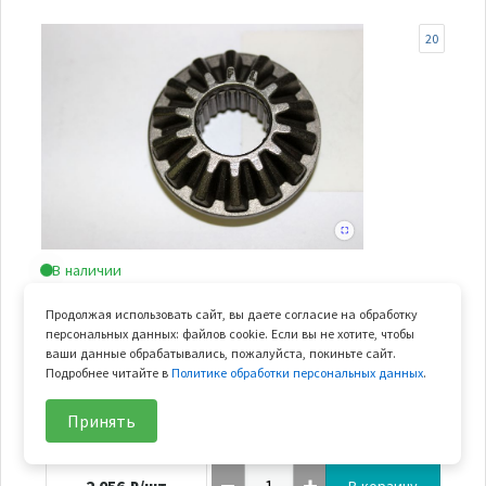
20
В наличии
шестерня коническая распределительная (заменен
Продолжая использовать сайт, вы даете согласие на обработку
на 0180-313006-00001)
персональных данных: файлов cookie. Если вы не хотите, чтобы
ваши данные обрабатывались, пожалуйста, покиньте сайт.
Арт.
0180-313006
Подробнее читайте в
Политике обработки персональных данных
.
В узле
1 шт.
Принять
Вес
0.175 кг