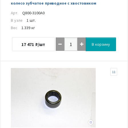
колесо зубчатое приводное с хвостовиком
Арт.
Q800-3100A0
В узле
1 шт.
Вес
1.339 кг
17 471
₽/шт
В корзину
11