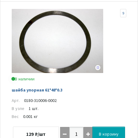
9
В наличии
шайба упорная 61*48*0.3
Арт.
0180-310006-0002
В узле
1 шт.
Вес
0.001 кг
129
₽/шт
В корзину