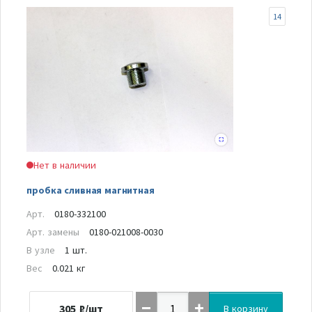
14
Нет в наличии
пробка сливная магнитная
Арт.
0180-332100
Арт. замены
0180-021008-0030
В узле
1 шт.
Вес
0.021 кг
305
₽/шт
В корзину