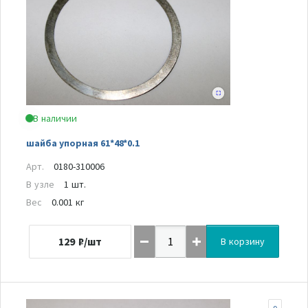
В наличии
шайба упорная 61*48*0.1
Арт.
0180-310006
В узле
1 шт.
Вес
0.001 кг
129
₽/шт
В корзину