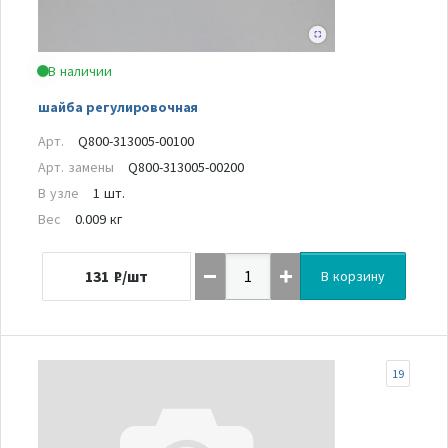
В наличии
шайба регулировочная
Арт.
Q800-313005-00100
Арт. замены
Q800-313005-00200
В узле
1 шт.
Вес
0.009 кг
131
₽/шт
В корзину
19