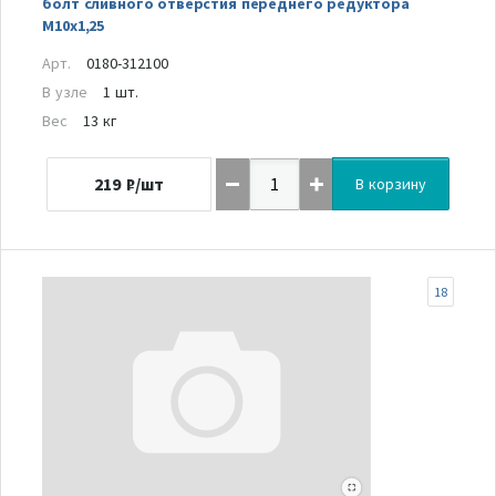
болт сливного отверстия переднего редуктора
М10х1,25
Арт.
0180-312100
В узле
1 шт.
Вес
13 кг
219
₽/шт
В корзину
18