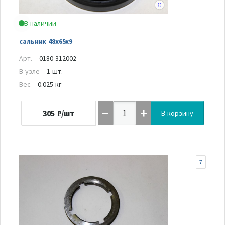
В наличии
сальник 48х65х9
Арт.
0180-312002
В узле
1 шт.
Вес
0.025 кг
305
₽/шт
В корзину
7