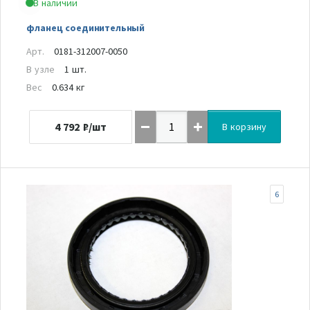
В наличии
фланец соединительный
Арт.
0181-312007-0050
В узле
1 шт.
Вес
0.634 кг
4 792
₽/шт
В корзину
6