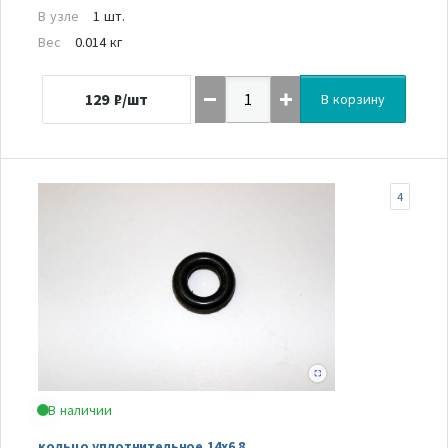
В узле
1 шт.
Вес
0.014 кг
129
₽/шт
В корзину
4
В наличии
кольцо уплотнительное 14х6,8