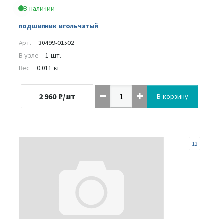
В наличии
подшипник игольчатый
Арт.
30499-01502
В узле
1 шт.
Вес
0.011 кг
2 960
₽/шт
В корзину
12