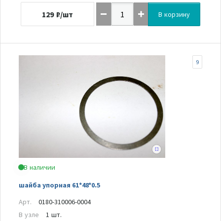
129
₽/шт
В корзину
9
В наличии
шайба упорная 61*48*0.5
Арт.
0180-310006-0004
В узле
1 шт.