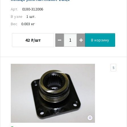
Арт.
0180-312006
В узле
1 шт.
Вес
0.003 кг
42
₽/шт
В корзину
5