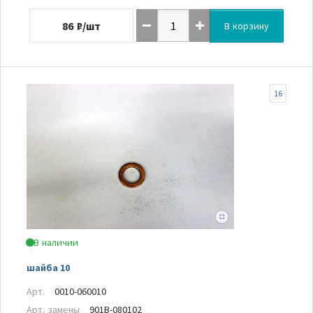
86
₽/шт
В корзину
16
В наличии
шайба 10
Арт.
0010-060010
Арт. замены
901B-080102