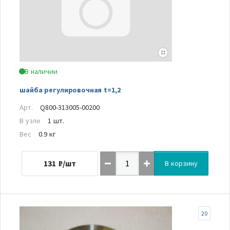
В наличии
шайба регулировочная t=1,2
Арт.
Q800-313005-00200
В узле
1 шт.
Вес
0.9 кг
131
₽/шт
В корзину
20