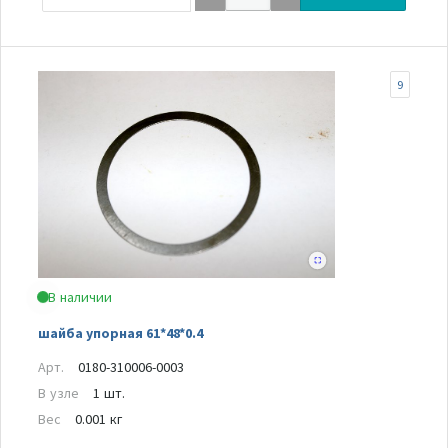
9
В наличии
шайба упорная 61*48*0.4
Арт.
0180-310006-0003
В узле
1 шт.
Вес
0.001 кг