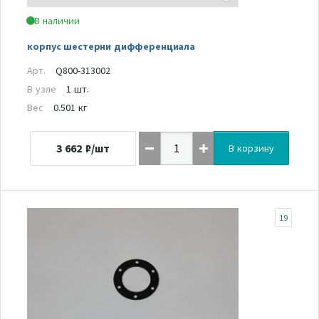
В наличии
корпус шестерни дифференциала
Арт.
Q800-313002
В узле
1 шт.
Вес
0.501 кг
3 662
₽/шт
В корзину
19