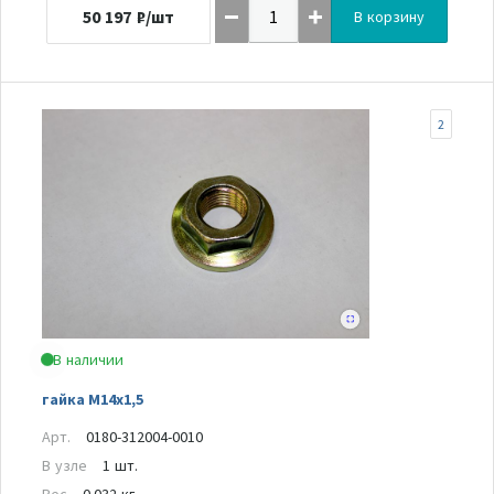
50 197
₽/шт
В корзину
2
В наличии
гайка М14х1,5
Арт.
0180-312004-0010
В узле
1 шт.
Вес
0.032 кг