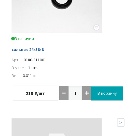
В наличии
сальник 24х38х8
Арт.
0180-311001
В узле
1 шт.
Вес
0.011 кг
219
₽/шт
В корзину
14