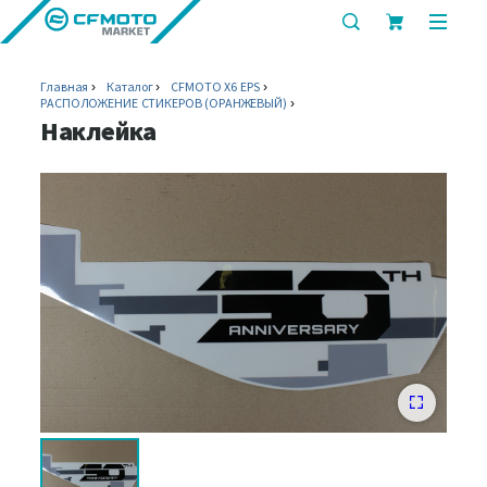
показать
показ
или
или
скрыть
скрыт
Главная
Каталог
CFMOTO X6 EPS
строку
мобил
РАСПОЛОЖЕНИЕ СТИКЕРОВ (ОРАНЖЕВЫЙ)
поиска
меню
Наклейка