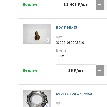
38 403
₽/шт
В наличии
БОЛТ M8x25
Арт.
30008-080025810
В узле
1 шт.
86
₽/шт
В наличии
корпус подшипника
Арт.