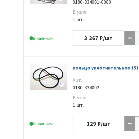
0180-334001-0080
В узле
1 шт.
3 267
₽/шт
В наличии
кольцо уплотнительное 151
Арт.
0180-334002
В узле
1 шт.
129
₽/шт
В наличии