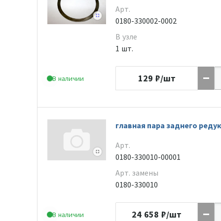
Арт.
0180-330002-0002
В узле
1 шт.
129
₽/шт
В наличии
главная пара заднего реду
Арт.
0180-330010-00001
Арт. замены
0180-330010
24 658
₽/шт
В наличии