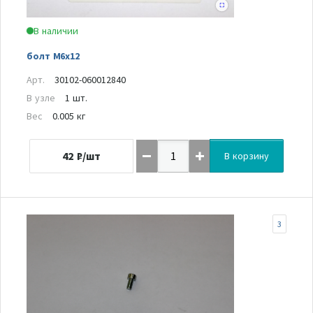
В наличии
болт M6x12
Арт.
30102-060012840
В узле
1 шт.
Вес
0.005 кг
42
₽/шт
В корзину
3