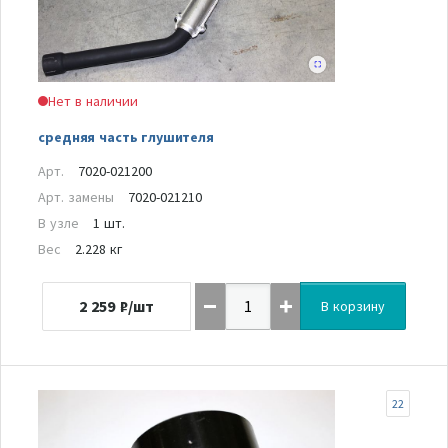
Нет в наличии
средняя часть глушителя
Арт.
7020-021200
Арт. замены
7020-021210
В узле
1 шт.
Вес
2.228 кг
2 259
₽/шт
В корзину
22