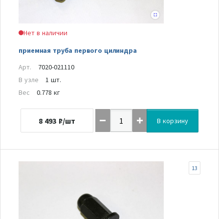
Нет в наличии
приемная труба первого цилиндра
Арт.
7020-021110
В узле
1 шт.
Вес
0.778 кг
8 493
₽/шт
В корзину
13