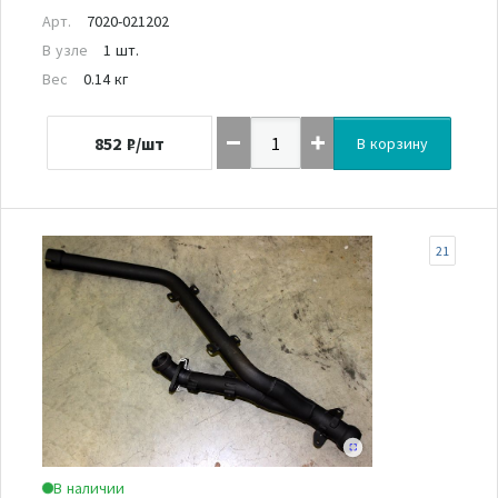
Арт.
7020-021202
В узле
1 шт.
Вес
0.14 кг
852
₽/шт
В корзину
21
В наличии