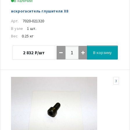
В наличии
искрогаситель глушителя Х8
Арт.
7020-021320
В узле
1 шт.
Вес
0.25 кг
2 832
₽/шт
В корзину
3