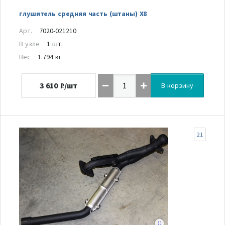
глушитель средняя часть (штаны) Х8
Арт.
7020-021210
В узле
1 шт.
Вес
1.794 кг
3 610
₽/шт
В корзину
21