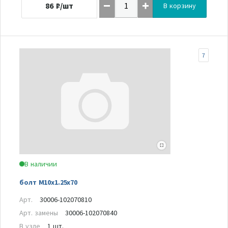
86
₽/шт
В корзину
7
В наличии
болт M10x1.25x70
Арт.
30006-102070810
Арт. замены
30006-102070840
В узле
1 шт.