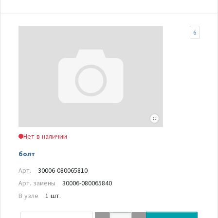
6
Нет в наличии
болт
Арт.
30006-080065810
Арт. замены
30006-080065840
В узле
1 шт.