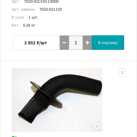
Арт.
7020-021320-10000
Арт. замены
7020-021320
В узле
1 шт.
Вес
0.28 кг
2 832
₽/шт
В корзину
2