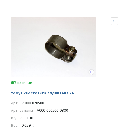
15
В наличии
хомут хвостовика глушителя Z6
Арт.
A000-020500
Арт. замены
A000-020500-0B00
В узле
1 шт.
Вес
0.059 кг