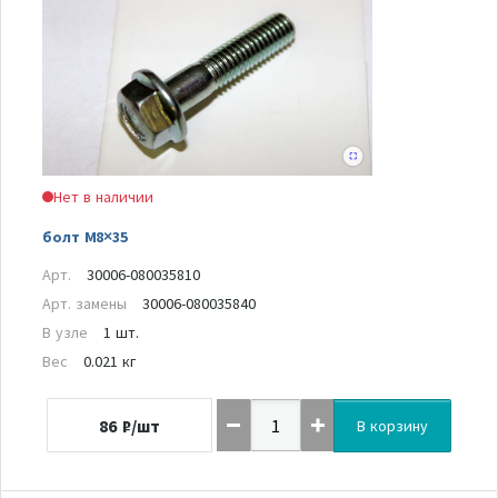
Нет в наличии
болт M8×35
Арт.
30006-080035810
Арт. замены
30006-080035840
В узле
1 шт.
Вес
0.021 кг
86
₽/шт
В корзину