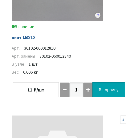
В наличии
винт M6X12
Арт.
30102-060012810
Арт. замены
30102-060012840
В узле
1 шт.
Вес
0.006 кг
11
₽/шт
В корзину
4