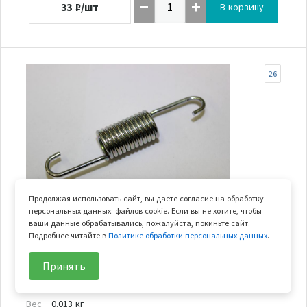
33
₽/шт
В корзину
26
Продолжая использовать сайт, вы даете согласие на обработку
персональных данных: файлов cookie. Если вы не хотите, чтобы
В наличии
ваши данные обрабатывались, пожалуйста, покиньте сайт.
Подробнее читайте в
Политике обработки персональных данных
.
пружина крепления глушителя
Принять
Арт.
9030-020002
В узле
1 шт.
Вес
0.013 кг