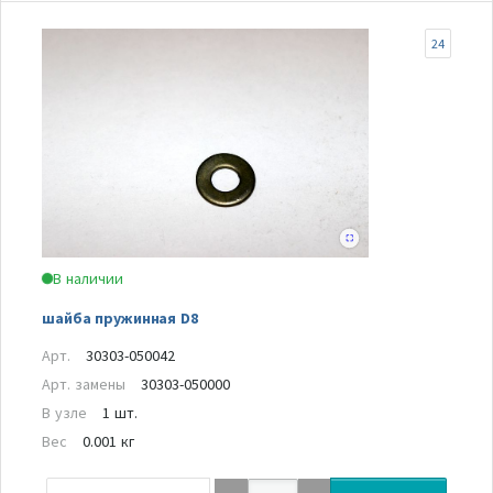
24
В наличии
шайба пружинная D8
Арт.
30303-050042
Арт. замены
30303-050000
В узле
1 шт.
Вес
0.001 кг