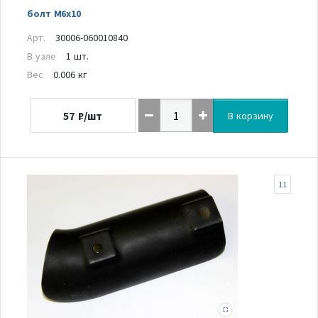
болт M6x10
Арт.
30006-060010840
В узле
1 шт.
Вес
0.006 кг
57
₽/шт
В корзину
11