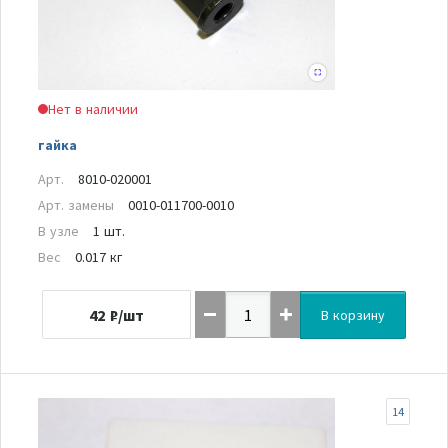
Нет в наличии
гайка
Арт.
8010-020001
Арт. замены
0010-011700-0010
В узле
1 шт.
Вес
0.017 кг
42
₽/шт
В корзину
14