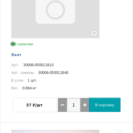
В наличии
болт
Арт.
30006-050012810
Арт. замены
30006-050012840
В узле
1 шт.
Вес
0.004 кг
57
₽/шт
В корзину