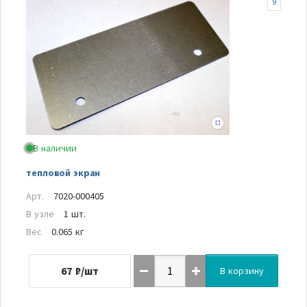
9
В наличии
тепловой экран
Арт.
7020-000405
В узле
1 шт.
Вес
0.065 кг
67
₽/шт
В корзину