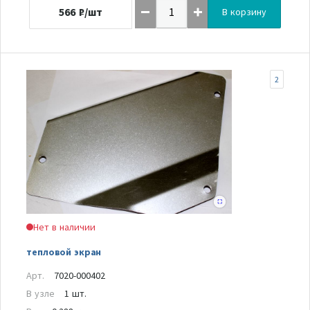
566
₽/шт
В корзину
2
Нет в наличии
тепловой экран
Арт.
7020-000402
В узле
1 шт.