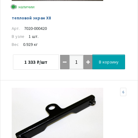
В наличии
тепловой экран Х8
Арт.
7020-000420
В узле
1 шт.
Вес
0.929 кг
1 333
₽/шт
В корзину
6