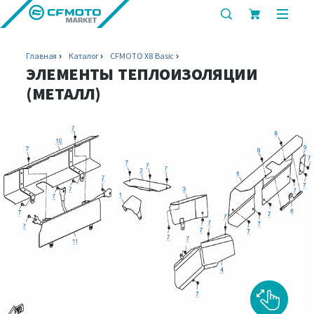
показать
показ
или
или
скрыть
скрыт
Главная
Каталог
CFMOTO X8 Basic
строку
мобил
ЭЛЕМЕНТЫ ТЕПЛОИЗОЛЯЦИИ
поиска
меню
(МЕТАЛЛ)