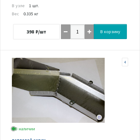
В узле
1 шт.
Вес
0.335 кг
398
₽/шт
В корзину
4
В наличии
тепловой экран