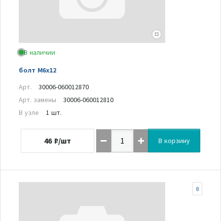
В наличии
болт М6х12
Арт.
30006-060012870
Арт. замены
30006-060012810
В узле
1 шт.
46
₽/шт
В корзину
8