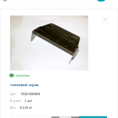
1
В наличии
тепловой экран
Арт.
7020-000403
В узле
1 шт.
Вес
0.118 кг