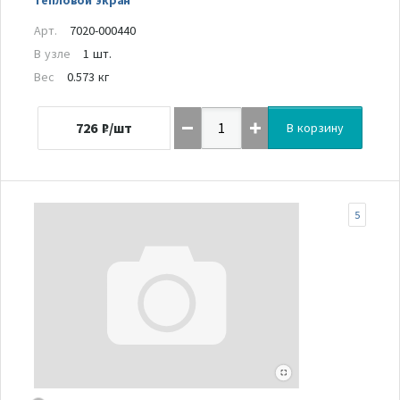
Арт.
7020-000440
В узле
1 шт.
Вес
0.573 кг
726
₽/шт
В корзину
5