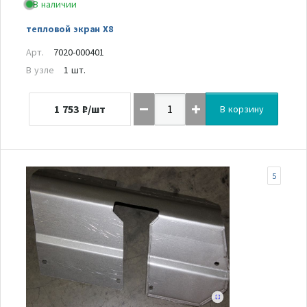
В наличии
тепловой экран Х8
Арт.
7020-000401
В узле
1 шт.
1 753
₽/шт
В корзину
5