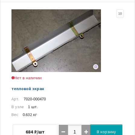
10
Нет в наличии
тепловой экран
Арт.
7020-000470
В узле
1 шт.
Вес
0.632 кг
684
₽/шт
В корзину