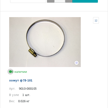
12
В наличии
хомут ф78-101
Арт.
9010-000105
В узле
1 шт.
Вес
0.026 кг