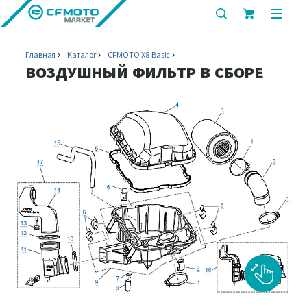
показать
показ
или
или
скрыть
скрыт
Главная
Каталог
CFMOTO X8 Basic
строку
мобил
ВОЗДУШНЫЙ ФИЛЬТР В СБОРЕ
поиска
меню