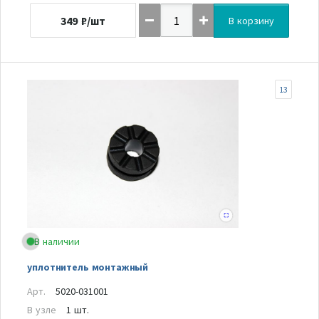
349
₽/шт
В корзину
13
В наличии
уплотнитель монтажный
Арт.
5020-031001
В узле
1 шт.