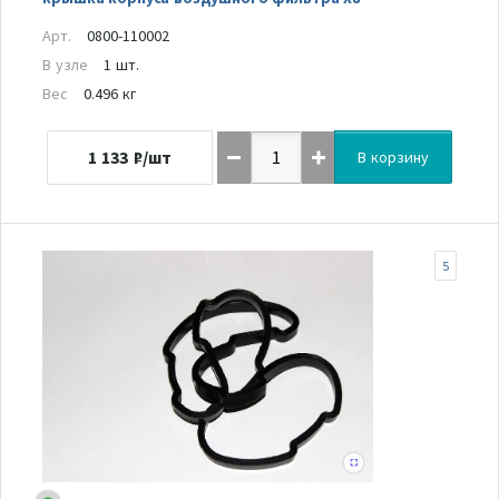
Арт.
0800-110002
В узле
1 шт.
Вес
0.496 кг
1 133
₽/шт
В корзину
5