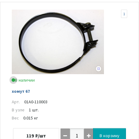
1
В наличии
хомут 67
Арт.
01A0-110003
В узле
1 шт.
Вес
0.015 кг
119
₽/шт
В корзину