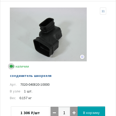
11
В наличии
соединитель шноркеля
Арт.
7020-040820-10000
В узле
1 шт.
Вес
0.157 кг
1 306
₽/шт
В корзину