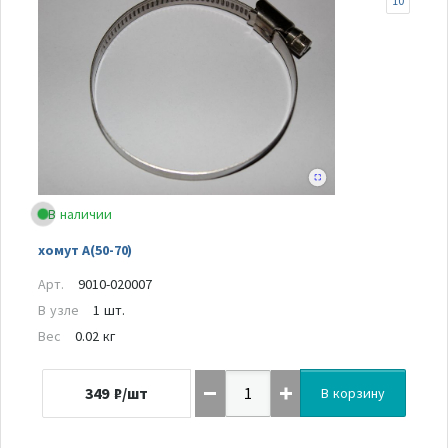
10
В наличии
хомут A(50-70)
Арт.
9010-020007
В узле
1 шт.
Вес
0.02 кг
349
₽/шт
В корзину