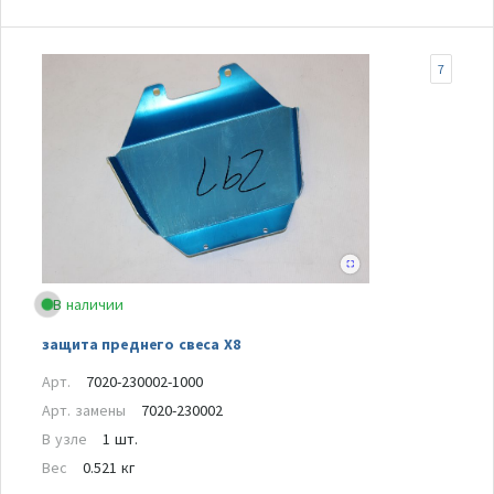
7
В наличии
защита преднего свеса Х8
Арт.
7020-230002-1000
Арт. замены
7020-230002
В узле
1 шт.
Вес
0.521 кг