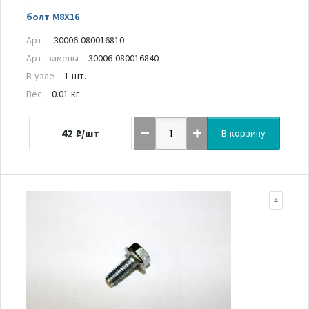
болт M8X16
Арт.
30006-080016810
Арт. замены
30006-080016840
В узле
1 шт.
Вес
0.01 кг
42
₽/шт
В корзину
4