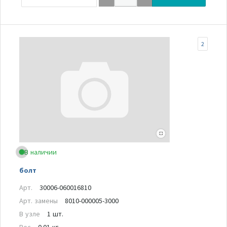
2
В наличии
болт
Арт.
30006-060016810
Арт. замены
8010-000005-3000
В узле
1 шт.
Вес
0.01 кг