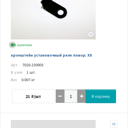
В наличии
кронштейн установочный реле повор. Х8
Арт.
7020-230003
В узле
1 шт.
Вес
0.007 кг
21
₽/шт
В корзину
13