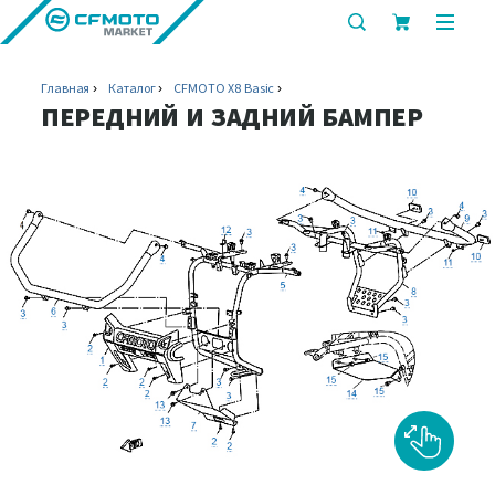
показать
показ
или
или
скрыть
скрыт
Главная
Каталог
CFMOTO X8 Basic
строку
мобил
ПЕРЕДНИЙ И ЗАДНИЙ БАМПЕР
поиска
меню