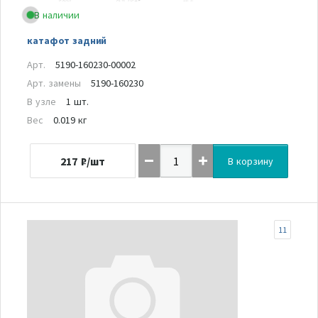
В наличии
катафот задний
Арт.
5190-160230-00002
Арт. замены
5190-160230
В узле
1 шт.
Вес
0.019 кг
217
₽/шт
В корзину
11