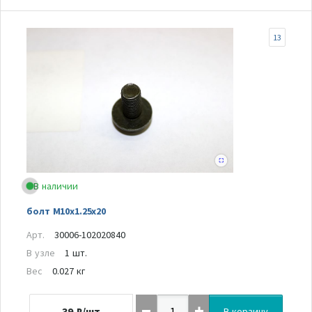
13
В наличии
болт M10x1.25x20
Арт.
30006-102020840
В узле
1 шт.
Вес
0.027 кг
39
₽/шт
В корзину