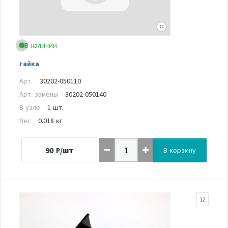
В наличии
гайка
Арт.
30202-050110
Арт. замены
30202-050140
В узле
1 шт.
Вес
0.018 кг
90
₽/шт
В корзину
12