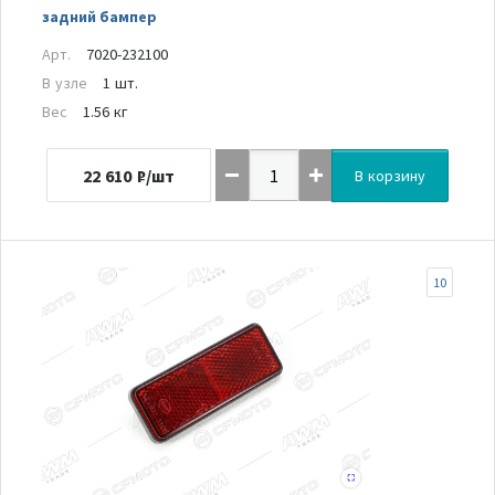
задний бампер
Арт.
7020-232100
В узле
1 шт.
Вес
1.56 кг
22 610
₽/шт
В корзину
10