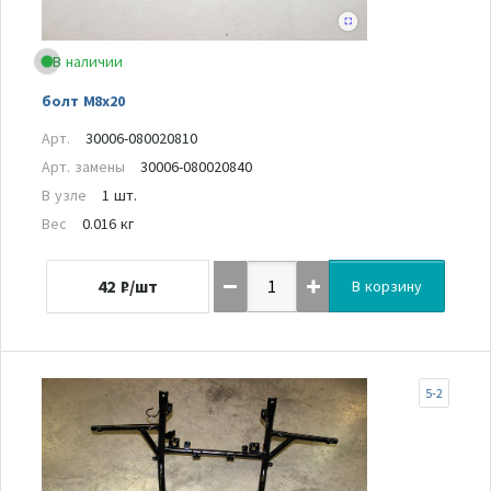
В наличии
болт M8x20
Арт.
30006-080020810
Арт. замены
30006-080020840
В узле
1 шт.
Вес
0.016 кг
42
₽/шт
В корзину
5-2