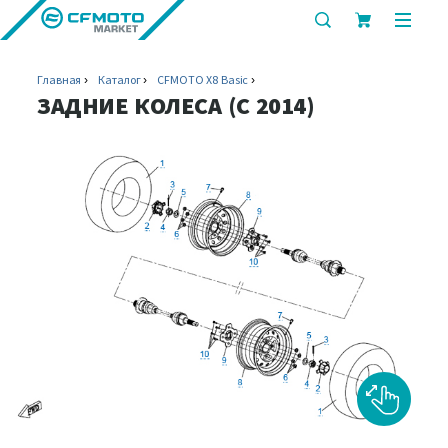
показать
показ
или
или
скрыть
скрыт
Главная
Каталог
CFMOTO X8 Basic
строку
мобил
ЗАДНИЕ КОЛЕСА (C 2014)
поиска
меню