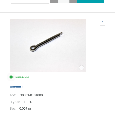
3
В наличии
шплинт
Арт.
30903-0504000
В узле
1 шт.
Вес
0.007 кг