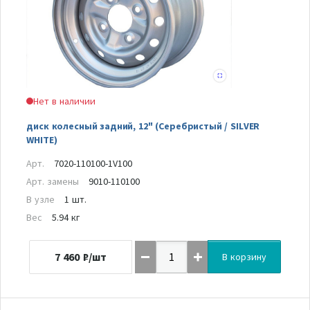
Нет в наличии
диск колесный задний, 12" (Серебристый / SILVER
WHITE)
Арт.
7020-110100-1V100
Арт. замены
9010-110100
В узле
1 шт.
Вес
5.94 кг
7 460
₽/шт
В корзину