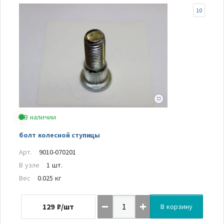
10
В наличии
болт колесной ступицы
Арт.
9010-070201
В узле
1 шт.
Вес
0.025 кг
129
₽/шт
В корзину