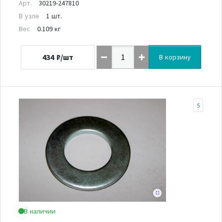
Арт.
30219-247810
В узле
1 шт.
Вес
0.109 кг
434
₽/шт
В корзину
5
В наличии