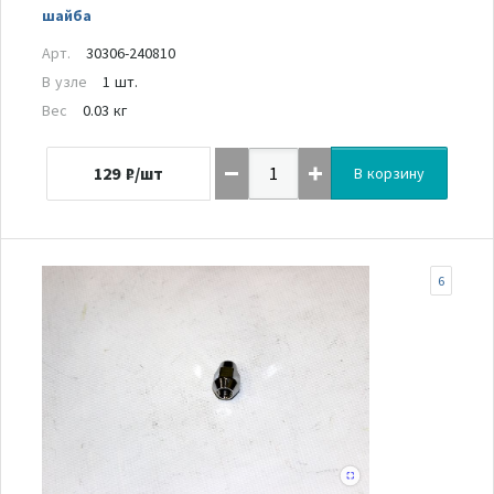
шайба
Арт.
30306-240810
В узле
1 шт.
Вес
0.03 кг
129
₽/шт
В корзину
6