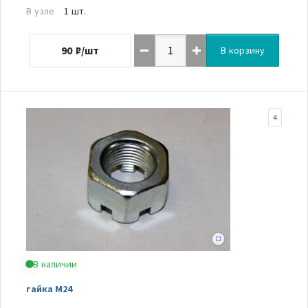
В узле
1 шт.
90
₽/шт
В корзину
4
В наличии
гайка М24