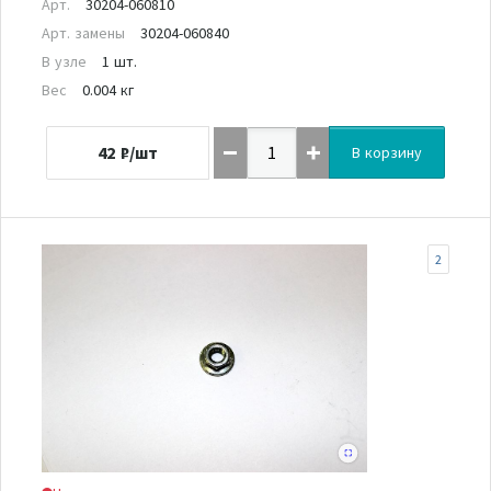
Арт.
30204-060810
Арт. замены
30204-060840
В узле
1 шт.
Вес
0.004 кг
42
₽/шт
В корзину
2