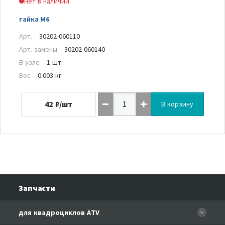
Нет в наличии
гайка М6
Арт.
30202-060110
Арт. замены
30202-060140
В узле
1 шт.
Вес
0.003 кг
42
₽/шт
В корзину
Запчасти
для квадроциклов ATV