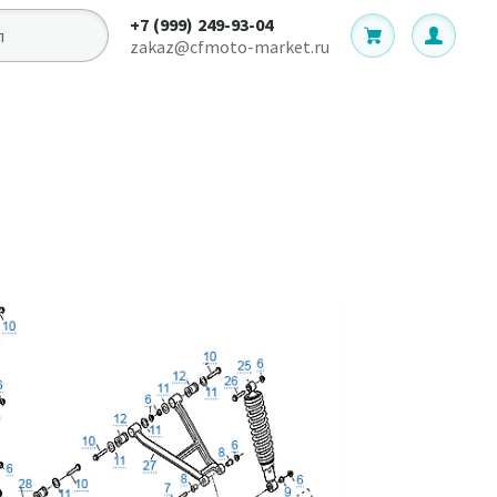
+7 (999) 249-93-04
zakaz@cfmoto-market.ru