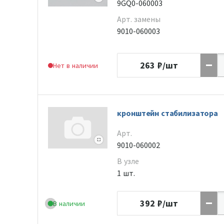
9GQ0-060003
Арт. замены
9010-060003
263
₽/шт
Нет в наличии
кронштейн стабилизатора
Арт.
9010-060002
В узле
1 шт.
392
₽/шт
В наличии