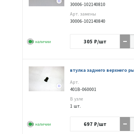
30006-102140810
Арт. замены
30006-102140840
305
₽/шт
В наличии
втулка заднего верхнего р
Арт.
401B-060001
В узле
1 шт.
697
₽/шт
В наличии