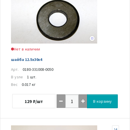
Нет в наличии
шайба 12.5x30x4
Арт.
0180-331008-0050
В узле
1 шт.
Вес
0.017 кг
129
₽/шт
В корзину
14