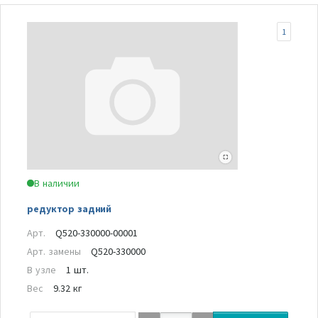
1
В наличии
редуктор задний
Арт.
Q520-330000-00001
Арт. замены
Q520-330000
В узле
1 шт.
Вес
9.32 кг