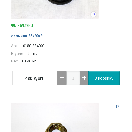
В наличии
сальник 65х90х9
Арт.
0180-334003
В узле
2 шт.
Вес
0.046 кг
480
₽/шт
В корзину
12