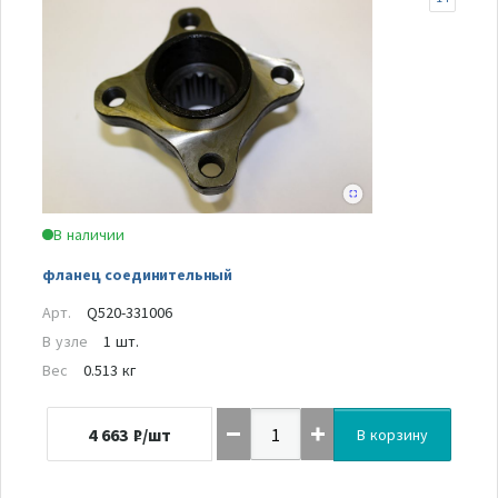
В наличии
фланец соединительный
Арт.
Q520-331006
В узле
1 шт.
Вес
0.513 кг
4 663
₽/шт
В корзину