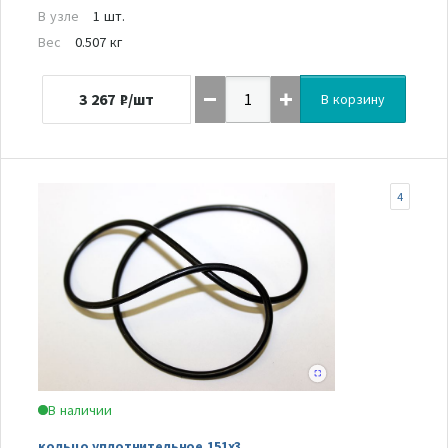
В узле
1 шт.
Вес
0.507 кг
3 267
₽/шт
В корзину
4
В наличии
кольцо уплотнительное 151х3