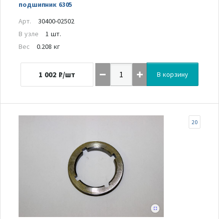
подшипник 6305
Арт.
30400-02502
В узле
1 шт.
Вес
0.208 кг
1 002
₽/шт
В корзину
20