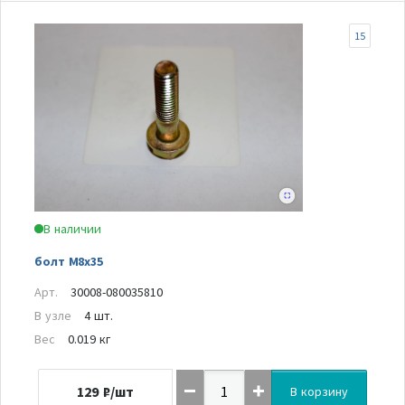
15
В наличии
болт M8x35
Арт.
30008-080035810
В узле
4 шт.
Вес
0.019 кг
129
₽/шт
В корзину