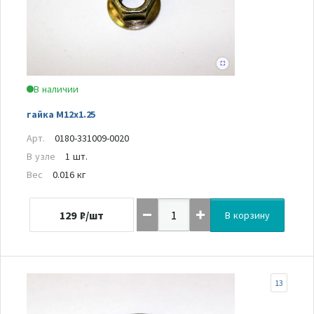
В наличии
гайка M12x1.25
Арт.
0180-331009-0020
В узле
1 шт.
Вес
0.016 кг
129
₽/шт
В корзину
13