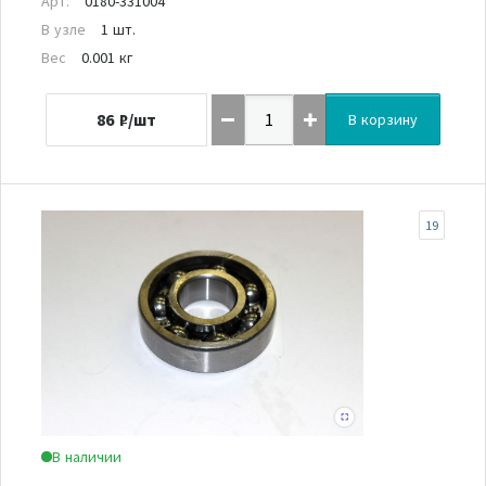
Арт.
0180-331004
В узле
1 шт.
Вес
0.001 кг
86
₽/шт
В корзину
19
В наличии