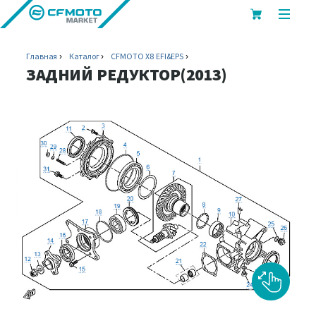
показ
или
скрыт
Главная
Каталог
CFMOTO X8 EFI&EPS
мобил
ЗАДНИЙ РЕДУКТОР(2013)
меню