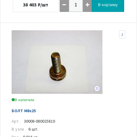
38 403
₽/шт
В корзину
2
В наличии
БОЛТ M8x25
Арт.
30008-080025810
В узле
6 шт.
Вес
0.016 кг