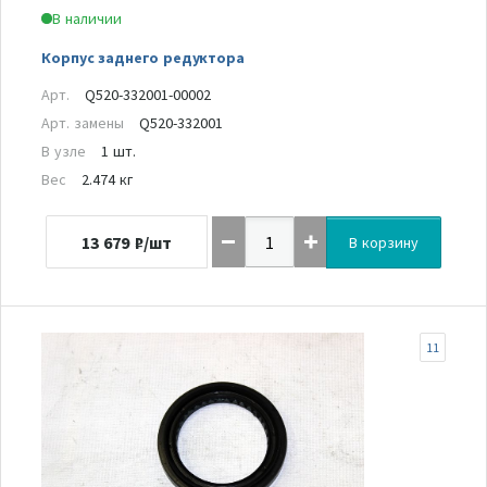
В наличии
Корпус заднего редуктора
Арт.
Q520-332001-00002
Арт. замены
Q520-332001
В узле
1 шт.
Вес
2.474 кг
13 679
₽/шт
В корзину
11