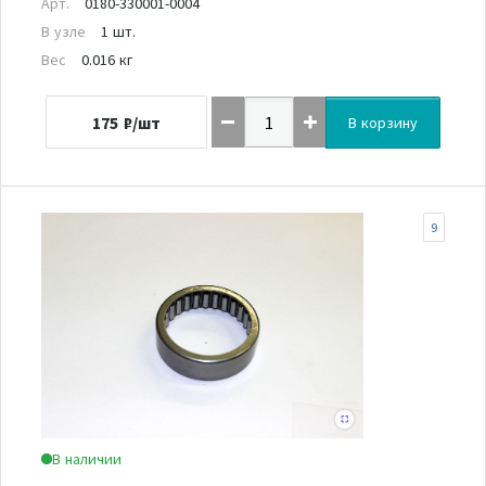
Арт.
0180-330001-0004
В узле
1 шт.
Вес
0.016 кг
175
₽/шт
В корзину
9
В наличии