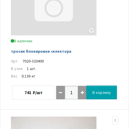
В наличии
тросик блокировки селектора
Арт.
7020-320400
В узле
1 шт.
Вес
0.136 кг
741
₽/шт
В корзину
7