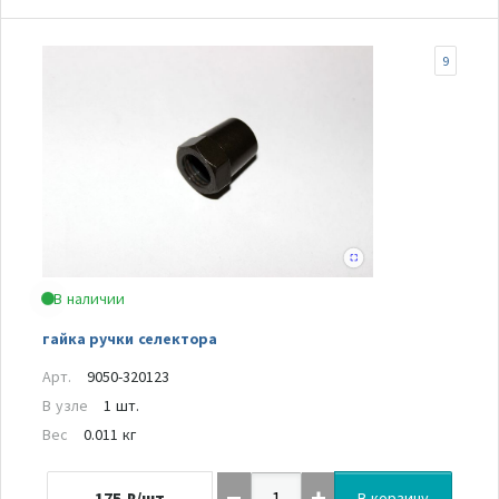
9
В наличии
гайка ручки селектора
Арт.
9050-320123
В узле
1 шт.
Вес
0.011 кг
175
₽/шт
В корзину