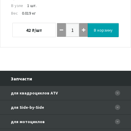
В узле
1 шт.
Вес
0.019 кг
42
₽/шт
В корзину
Запчасти
для квадроциклов ATV
CFORCE 110 EFI
для Side-by-Side
CF500
CF500-3
для мотоциклов
CF500-A Basic
CF625-Z6 EFI