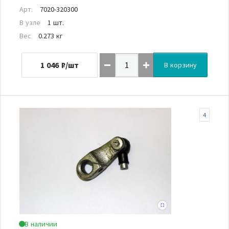
Арт.
7020-320300
В узле
1 шт.
Вес
0.273 кг
1 046
₽/шт
В корзину
4
В наличии