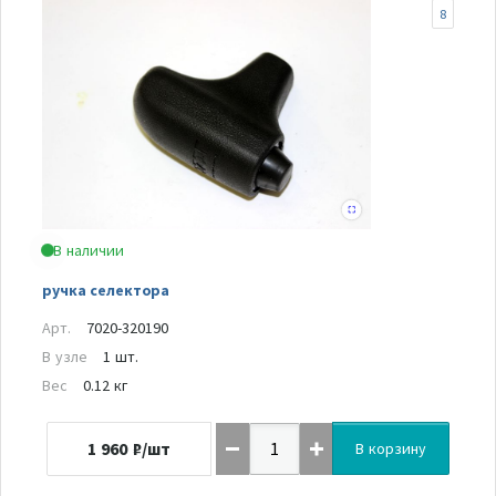
8
В наличии
ручка селектора
Арт.
7020-320190
В узле
1 шт.
Вес
0.12 кг
1 960
₽/шт
В корзину