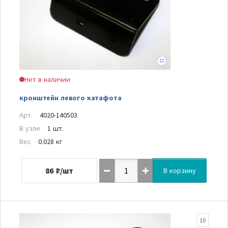
Нет в наличии
кронштейн левого катафота
Арт.
4020-140503
В узле
1 шт.
Вес
0.028 кг
86
₽/шт
В корзину
10