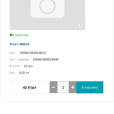
В наличии
болт M8X16
Арт.
30006-080016810
Арт. замены
30006-080016840
В узле
10 шт.
Вес
0.01 кг
42
₽/шт
В корзину