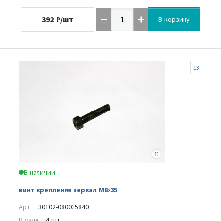
392
₽/шт
В корзину
13
В наличии
винт крепления зеркал М8х35
Арт.
30102-080035840
В узле
4 шт.