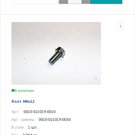
3
В наличии
болт M6х12
Арт.
0010-021019-0010
Арт. замены
0010-021019-0030
В узле
1 шт.
Вес
0.004 кг