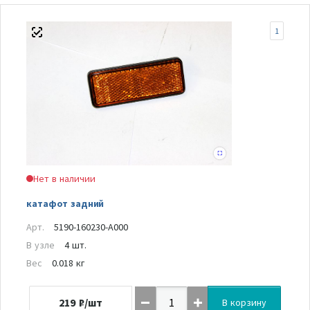
1
Нет в наличии
катафот задний
Арт.
5190-160230-A000
В узле
4 шт.
Вес
0.018 кг
219
₽/шт
В корзину