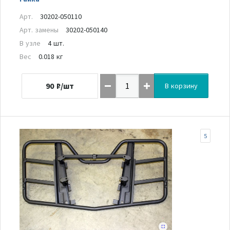
Арт.
30202-050110
Арт. замены
30202-050140
В узле
4 шт.
Вес
0.018 кг
90
₽/шт
В корзину
5