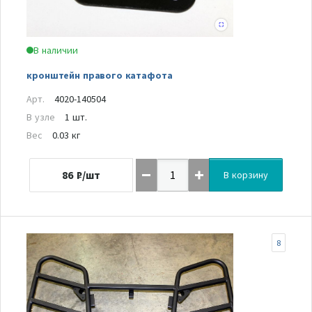
В наличии
кронштейн правого катафота
Арт.
4020-140504
В узле
1 шт.
Вес
0.03 кг
86
₽/шт
В корзину
8