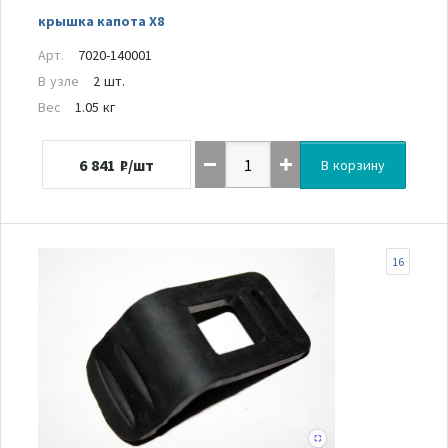
крышка капота Х8
Арт.
7020-140001
В узле
2 шт.
Вес
1.05 кг
6 841
₽/шт
В корзину
16