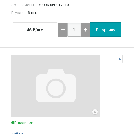
Арт. замены
30006-060012810
В узле
8 шт.
46
₽/шт
В корзину
4
В наличии
гайка