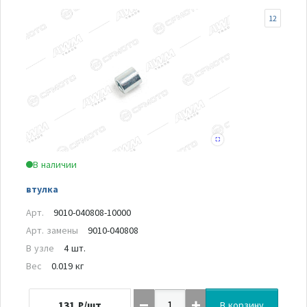
12
В наличии
втулка
Арт.
9010-040808-10000
Арт. замены
9010-040808
В узле
4 шт.
Вес
0.019 кг
131
₽/шт
В корзину