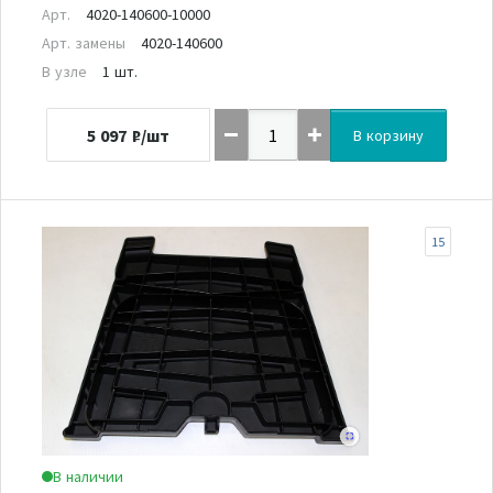
Арт.
4020-140600-10000
Арт. замены
4020-140600
В узле
1 шт.
5 097
₽/шт
В корзину
15
В наличии