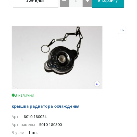
129
₽/шт
В корзину
16
В наличии
крышка радиатора охлаждения
Арт.
8010-180024
Арт. замены
9010-180300
В узле
1 шт.