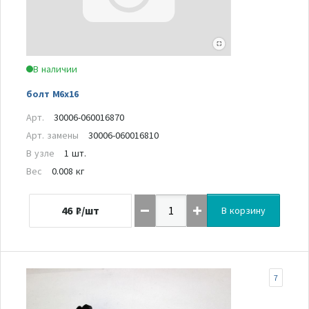
В наличии
болт M6x16
Арт.
30006-060016870
Арт. замены
30006-060016810
В узле
1 шт.
Вес
0.008 кг
46
₽/шт
В корзину
7