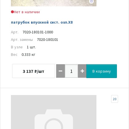
Нет в наличии
патрубок впускной сист. охл.Х8
Арт.
7020-180101-1000
Арт. замены
7020-180101
В узле
1 шт.
Вес
0.333 кг
3 137
₽/шт
В корзину
20