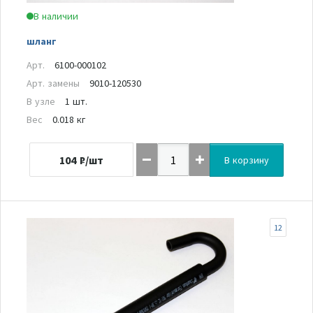
В наличии
шланг
Арт.
6100-000102
Арт. замены
9010-120530
В узле
1 шт.
Вес
0.018 кг
104
₽/шт
В корзину
12