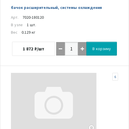
бачок расширительный, системы охлаждения
Арт.
7020-180120
В узле
1 шт.
Вес
0.129 кг
1 872
₽/шт
В корзину
6