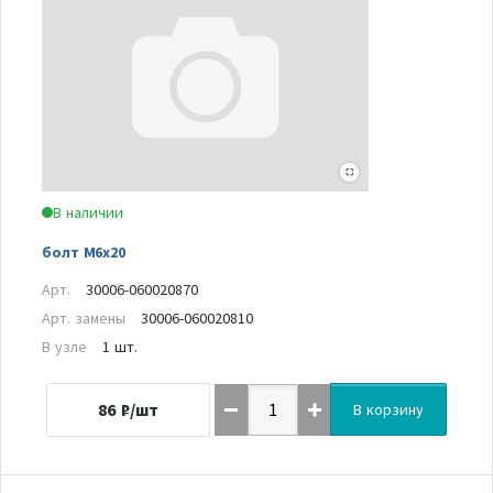
В наличии
болт M6x20
Арт.
30006-060020870
Арт. замены
30006-060020810
В узле
1 шт.
86
₽/шт
В корзину