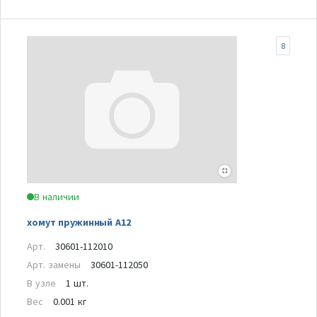
8
В наличии
хомут пружинный А12
Арт.
30601-112010
Арт. замены
30601-112050
В узле
1 шт.
Вес
0.001 кг