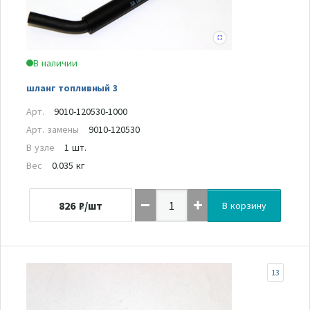
В наличии
шланг топливный 3
Арт.
9010-120530-1000
Арт. замены
9010-120530
В узле
1 шт.
Вес
0.035 кг
826
₽/шт
В корзину
13