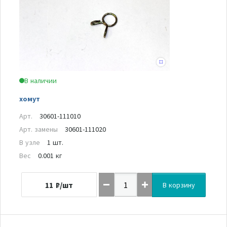
В наличии
хомут
Арт.
30601-111010
Арт. замены
30601-111020
В узле
1 шт.
Вес
0.001 кг
11
₽/шт
В корзину