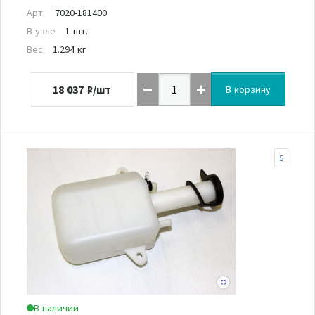
Арт.
7020-181400
В узле
1 шт.
Вес
1.294 кг
18 037
₽/шт
В корзину
5
В наличии