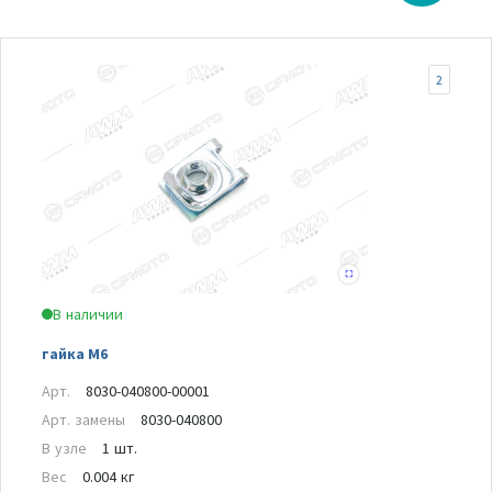
2
В наличии
гайка М6
Арт.
8030-040800-00001
Арт. замены
8030-040800
В узле
1 шт.
Вес
0.004 кг