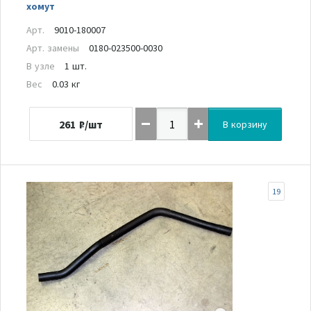
хомут
Арт.
9010-180007
Арт. замены
0180-023500-0030
В узле
1 шт.
Вес
0.03 кг
261
₽/шт
В корзину
19