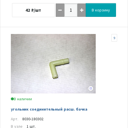
42
₽/шт
В корзину
9
В наличии
угольник соединительный расш. бачка
Арт.
8030-180302
В узле
1 шт.