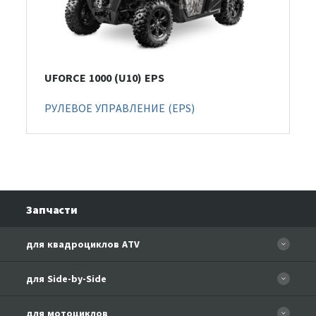
UFORCE 1000 (U10) EPS
РУЛЕВОЕ УПРАВЛЕНИЕ (EPS)
Запчасти
для квадроциклов ATV
CFORCE 110 EFI
для Side-by-Side
CF500
CF500-3
для мотоциклов
CF500-A Basic