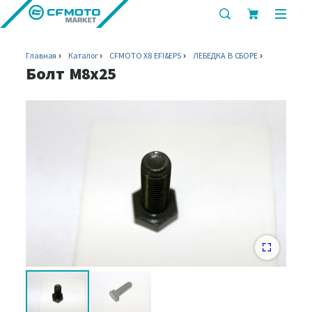
показать
показ
или
или
скрыть
скрыт
Главная
Каталог
CFMOTO X8 EFI&EPS
ЛЕБЕДКА В СБОРЕ
строку
мобил
Болт M8x25
поиска
меню