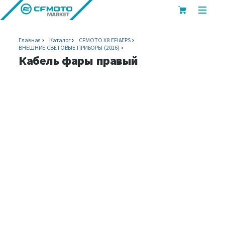
показ
или
скрыт
Главная
Каталог
CFMOTO X8 EFI&EPS
мобил
ВНЕШНИЕ СВЕТОВЫЕ ПРИБОРЫ (2016)
меню
Кабель фары правый