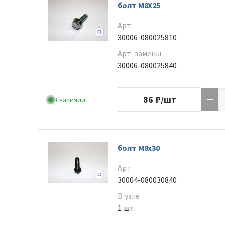
болт M8X25
Арт.
30006-080025810
Арт. замены
30006-080025840
86
₽/шт
В наличии
болт М8х30
Арт.
30004-080030840
В узле
1 шт.