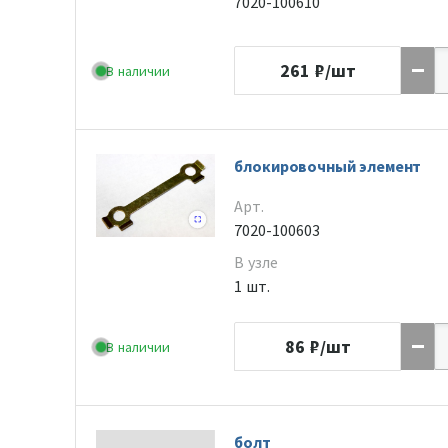
7020-100610
261
₽/шт
В наличии
блокировочный элемент
Арт.
7020-100603
В узле
1 шт.
86
₽/шт
В наличии
болт