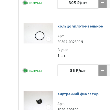
305
₽/шт
В наличии
кольцо уплотнительное
Арт.
30502-032800N
В узле
1 шт.
86
₽/шт
В наличии
внутренний фиксатор
Арт.
7020-100602