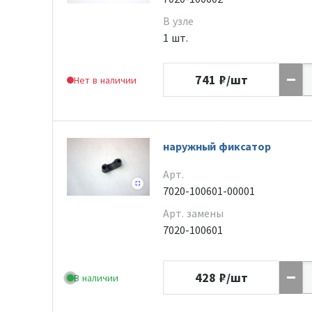
В узле
1 шт.
741
₽/шт
Нет в наличии
наружный фиксатор
Арт.
7020-100601-00001
Арт. замены
7020-100601
428
₽/шт
В наличии