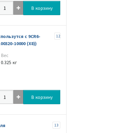
В корзину
пользутся с 9CR6-
12
100320-10000 (X8))
Вес
0.325 кг
В корзину
уля
13