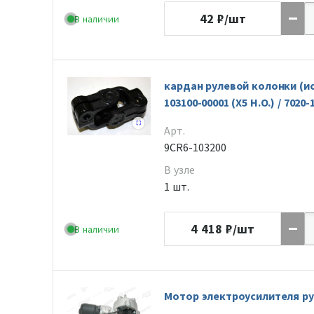
42
₽/шт
В наличии
кардан рулевой колонки (ис
103100-00001 (X5 H.O.) / 7020-
Арт.
9CR6-103200
В узле
1 шт.
4 418
₽/шт
В наличии
Мотор электроусилителя р