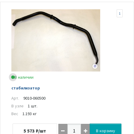
1
В наличии
стабилизатор
Арт.
9010-060500
В узле
1 шт.
Вес
1.193 кг
5 573
₽/шт
В корзину