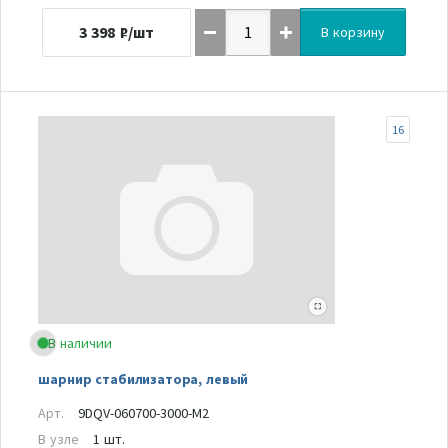
3 398
₽/шт
В корзину
16
В наличии
шарнир стабилизатора, левый
Арт.
9DQV-060700-3000-M2
В узле
1 шт.