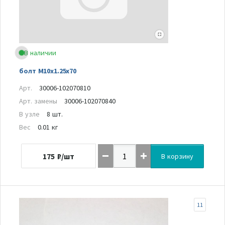
В наличии
болт M10x1.25x70
Арт.
30006-102070810
Арт. замены
30006-102070840
В узле
8 шт.
Вес
0.01 кг
175
₽/шт
В корзину
11