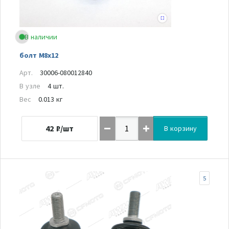
В наличии
болт M8x12
Арт.
30006-080012840
В узле
4 шт.
Вес
0.013 кг
42
₽/шт
В корзину
5