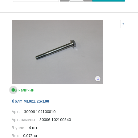
7
В наличии
болт M10x1.25x100
Арт.
30006-102100810
Арт. замены
30006-102100840
В узле
4 шт.
Вес
0.073 кг