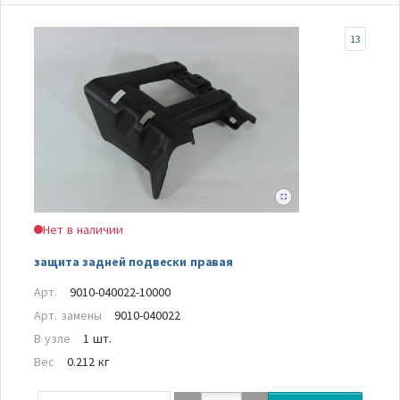
13
Нет в наличии
защита задней подвески правая
Арт.
9010-040022-10000
Арт. замены
9010-040022
В узле
1 шт.
Вес
0.212 кг