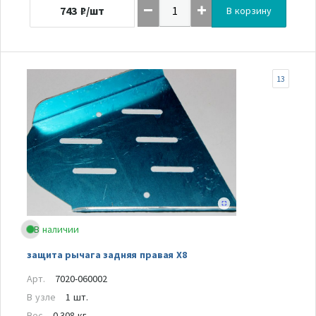
743
₽/шт
В корзину
13
В наличии
защита рычага задняя правая Х8
Арт.
7020-060002
В узле
1 шт.
Вес
0.308 кг