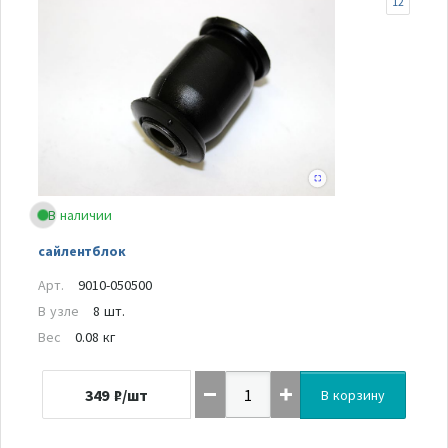
12
В наличии
сайлентблок
Арт.
9010-050500
В узле
8 шт.
Вес
0.08 кг
349
₽/шт
В корзину