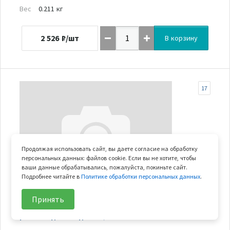
Вес
0.211 кг
2 526
₽/шт
В корзину
17
Продолжая использовать сайт, вы даете согласие на обработку
персональных данных: файлов cookie. Если вы не хотите, чтобы
ваши данные обрабатывались, пожалуйста, покиньте сайт.
Подробнее читайте в
Политике обработки персональных данных
.
В наличии
Принять
рычаг задней подвески, нижний левый