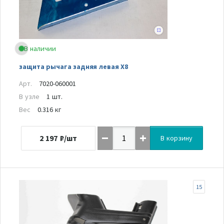
В наличии
защита рычага задняя левая Х8
Арт.
7020-060001
В узле
1 шт.
Вес
0.316 кг
2 197
₽/шт
В корзину
15