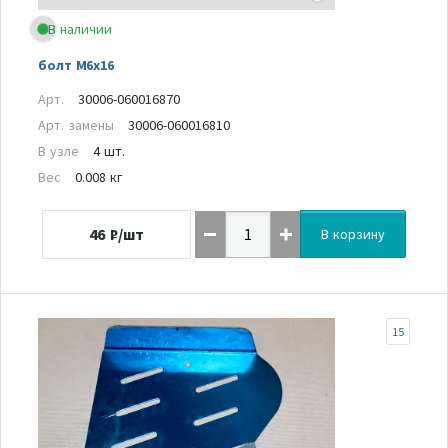
В наличии
болт M6x16
Арт.
30006-060016870
Арт. замены
30006-060016810
В узле
4 шт.
Вес
0.008 кг
46
₽/шт
В корзину
15