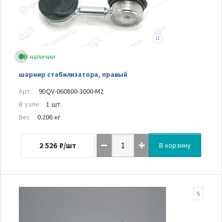
В наличии
шарнир стабилизатора, правый
Арт.
9DQV-060800-3000-M2
В узле
1 шт.
Вес
0.206 кг
2 526
₽/шт
В корзину
5