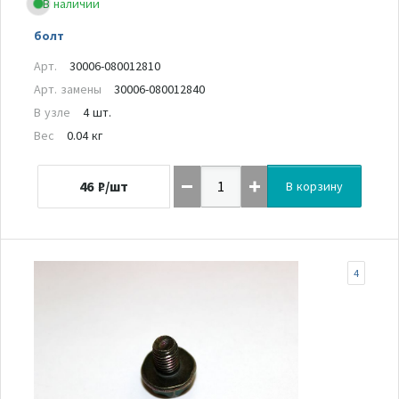
В наличии
болт
Арт.
30006-080012810
Арт. замены
30006-080012840
В узле
4 шт.
Вес
0.04 кг
46
₽/шт
В корзину
4