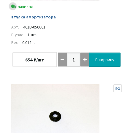
В наличии
втулка амортизатора
Арт.
401B-050001
В узле
1 шт.
Вес
0.012 кг
654
₽/шт
В корзину
9-2