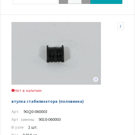
2
Нет в наличии
втулка стабилизатора (половинка)
Арт.
9GQ0-060003
Арт. замены
9010-060003
В узле
2 шт.
Вес
0.016 кг