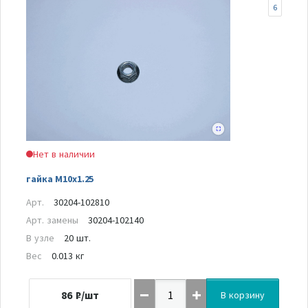
6
Нет в наличии
гайка M10x1.25
Арт.
30204-102810
Арт. замены
30204-102140
В узле
20 шт.
Вес
0.013 кг
86
₽/шт
В корзину