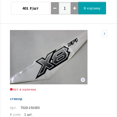
401
₽/шт
В корзину
3
Нет в наличии
стикер
Арт.
7020-191003
В узле
1 шт.