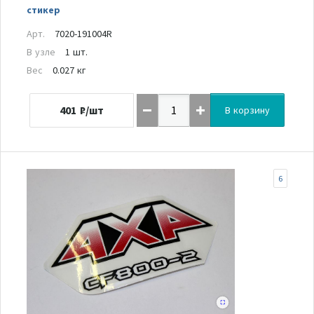
стикер
Арт.
7020-191004R
В узле
1 шт.
Вес
0.027 кг
401
₽/шт
В корзину
6