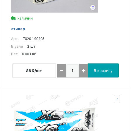
В наличии
стикер
Арт.
7020-190205
В узле
2 шт.
Вес
0.003 кг
86
₽/шт
В корзину
7