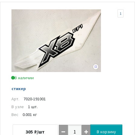
1
В наличии
стикер
Арт.
7020-191001
В узле
1 шт.
Вес
0.001 кг
305
₽/шт
В корзину