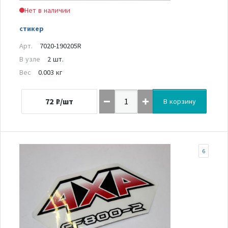
Нет в наличии
стикер
Арт.
7020-190205R
В узле
2 шт.
Вес
0.003 кг
72
₽/шт
В корзину
6