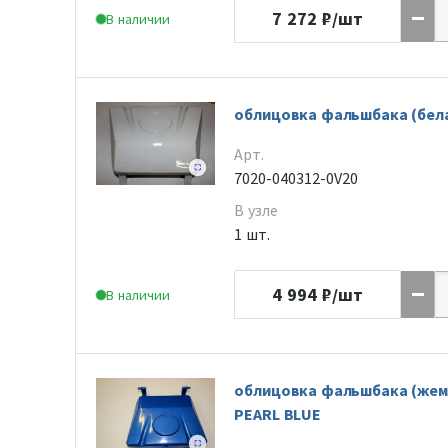
7 272
₽/шт
В наличии
облицовка фальшбака (бела
Арт.
7020-040312-0V20
В узле
1 шт.
4 994
₽/шт
В наличии
облицовка фальшбака (жем
PEARL BLUE