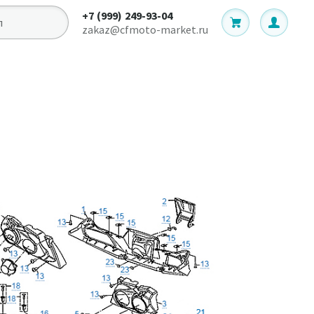
+7 (999) 249-93-04
zakaz@cfmoto-market.ru