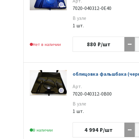
Арт.
7020-040312-0E40
В узле
1 шт.
880
₽/шт
Нет в наличии
облицовка фальшбака (черн
Арт.
7020-040312-0B00
В узле
1 шт.
4 994
₽/шт
В наличии