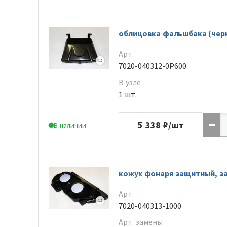
облицовка фальшбака (чер
Арт.
7020-040312-0P600
В узле
1 шт.
5 338
₽/шт
В наличии
кожух фонаря защитный, за
Арт.
7020-040313-1000
Арт. замены