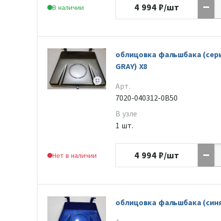
4 994
₽/шт
В наличии
облицовка фальшбака (серы
GRAY) X8
Арт.
7020-040312-0B50
В узле
1 шт.
4 994
₽/шт
Нет в наличии
облицовка фальшбака (синя