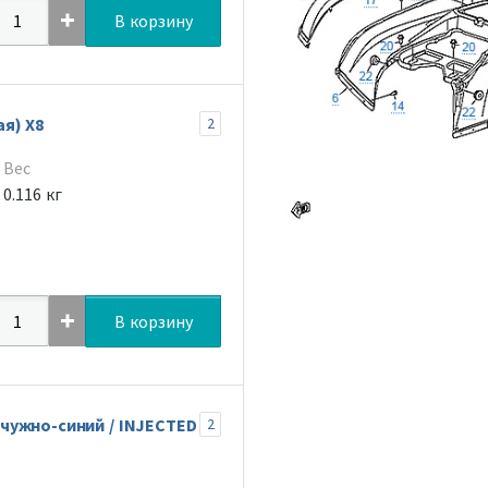
В корзину
я) X8
2
Вес
0.116 кг
В корзину
чужно-синий / INJECTED
2