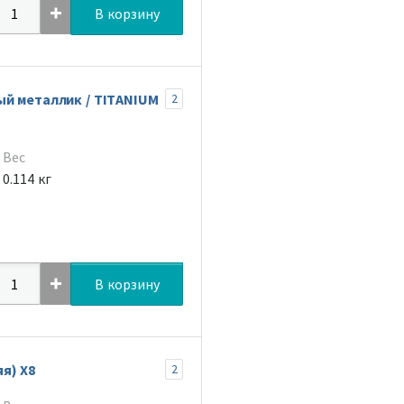
В корзину
й металлик / TITANIUM
2
Вес
0.114 кг
В корзину
я) X8
2