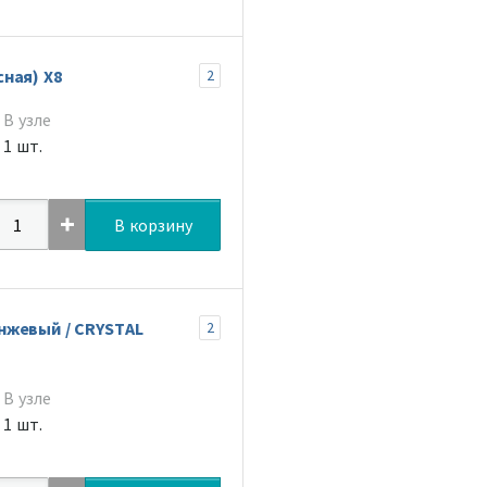
ная) X8
2
В узле
1 шт.
В корзину
нжевый / CRYSTAL
2
В узле
1 шт.