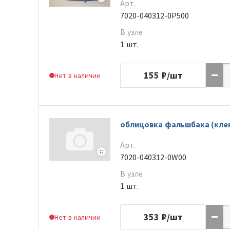
Арт.
7020-040312-0P500
В узле
1 шт.
155
₽/шт
Нет в наличии
облицовка фальшбака (кле
Арт.
7020-040312-0W00
В узле
1 шт.
353
₽/шт
Нет в наличии