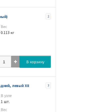
ный)
2
Вес
0.113 кг
В корзину
дний, левый X8
3
В узле
1 шт.
Вес