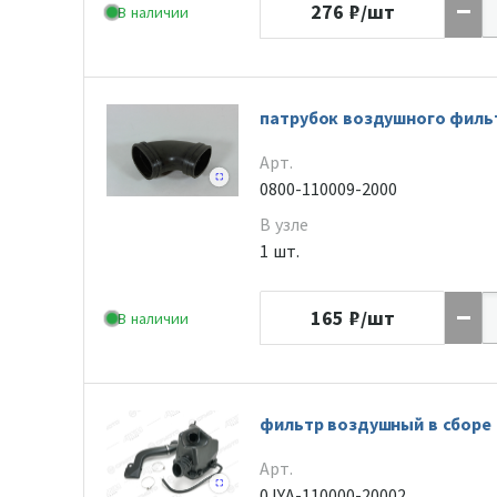
276
₽/шт
В наличии
патрубок воздушного филь
Арт.
0800-110009-2000
В узле
1 шт.
165
₽/шт
В наличии
фильтр воздушный в сборе
Арт.
0JYA-110000-20002