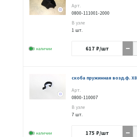
Арт.
0800-111001-2000
В узле
1 шт.
617
₽/шт
В наличии
скоба пружинная возд.ф. Х8
Арт.
0800-110007
В узле
7 шт.
175
₽/шт
В наличии