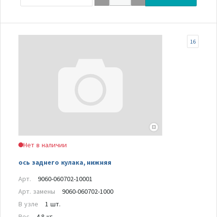
16
Нет в наличии
ось заднего кулака, нижняя
Арт.
9060-060702-10001
Арт. замены
9060-060702-1000
В узле
1 шт.
Вес
4.8 кг