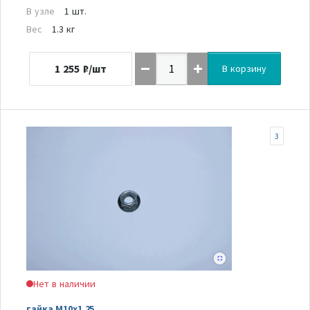
В узле
1 шт.
Вес
1.3 кг
1 255
₽/шт
В корзину
3
Нет в наличии
гайка M10x1.25