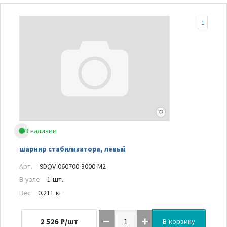
1
В наличии
шарнир стабилизатора, левый
Арт.
9DQV-060700-3000-M2
В узле
1 шт.
Вес
0.211 кг
2 526
₽/шт
В корзину