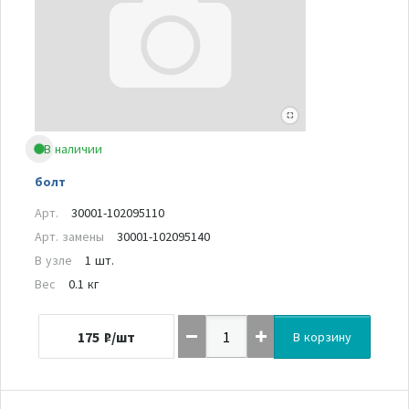
В наличии
болт
Арт.
30001-102095110
Арт. замены
30001-102095140
В узле
1 шт.
Вес
0.1 кг
175
₽/шт
В корзину