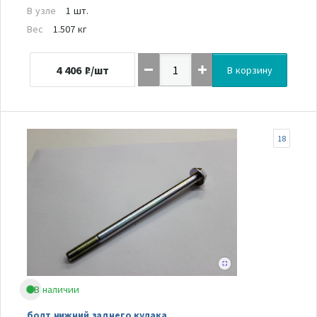
В узле
1 шт.
Вес
1.507 кг
4 406
₽/шт
В корзину
18
В наличии
болт нижний заднего кулака