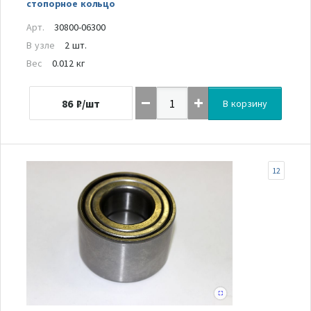
стопорное кольцо
Арт.
30800-06300
В узле
2 шт.
Вес
0.012 кг
86
₽/шт
В корзину
12