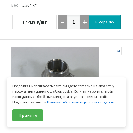
Вес
1.504 кг
17 428
₽/шт
В корзину
24
Продолжая использовать сайт, вы даете согласие на обработку
персональных данных: файлов cookie. Если вы не хотите, чтобы
ваши данные обрабатывались, пожалуйста, покиньте сайт.
Подробнее читайте в
Политике обработки персональных данных
.
Нет в наличии
Принять
кулак заднего колеса, правый (для Z10 ЛЕВЫЙ)