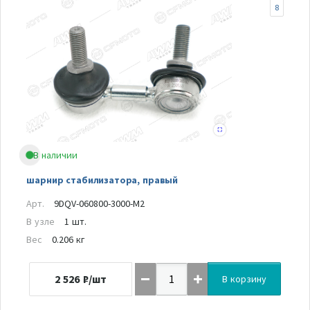
8
В наличии
шарнир стабилизатора, правый
Арт.
9DQV-060800-3000-M2
В узле
1 шт.
Вес
0.206 кг
2 526
₽/шт
В корзину