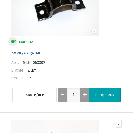
В наличии
корпус втулки
Арт.
9030-060002
В узле
2 шт.
Вес
0.116 кг
568
₽/шт
В корзину
7