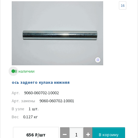
16
В наличии
ось заднего кулака нижняя
Арт.
9060-060702-10002
Арт. замены
9060-060702-10001
В узле
1 шт.
Вес
0.127 кг
656
₽/шт
В корзину