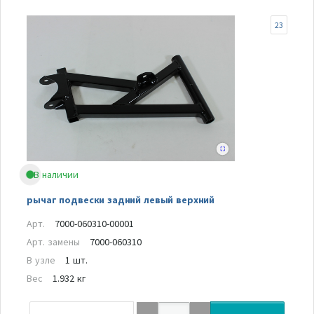
23
В наличии
рычаг подвески задний левый верхний
Арт.
7000-060310-00001
Арт. замены
7000-060310
В узле
1 шт.
Вес
1.932 кг