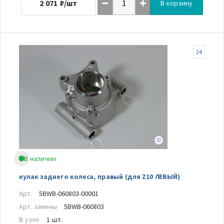
2 071
₽/шт
В корзину
24
В наличии
кулак заднего колеса, правый (для Z10 ЛЕВЫЙ)
Арт.
5BWB-060803-00001
Арт. замены
5BWB-060803
В узле
1 шт.