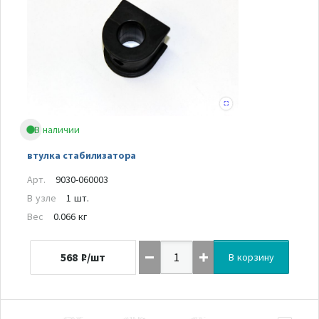
В наличии
втулка стабилизатора
Арт.
9030-060003
В узле
1 шт.
Вес
0.066 кг
568
₽/шт
В корзину