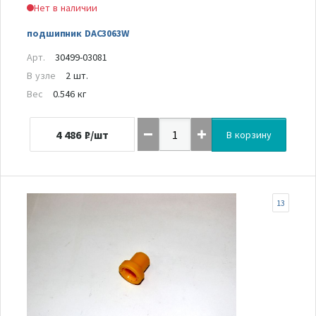
Нет в наличии
подшипник DAC3063W
Арт.
30499-03081
В узле
2 шт.
Вес
0.546 кг
4 486
₽/шт
В корзину
13