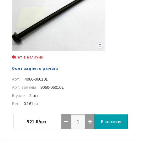
Нет в наличии
болт заднего рычага
Арт.
4060-060101
Арт. замены
9060-060102
В узле
2 шт.
Вес
0.161 кг
521
₽/шт
В корзину