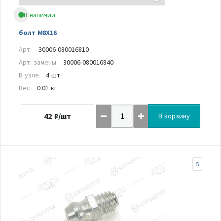
В наличии
болт M8X16
Арт.
30006-080016810
Арт. замены
30006-080016840
В узле
4 шт.
Вес
0.01 кг
42
₽/шт
В корзину
5